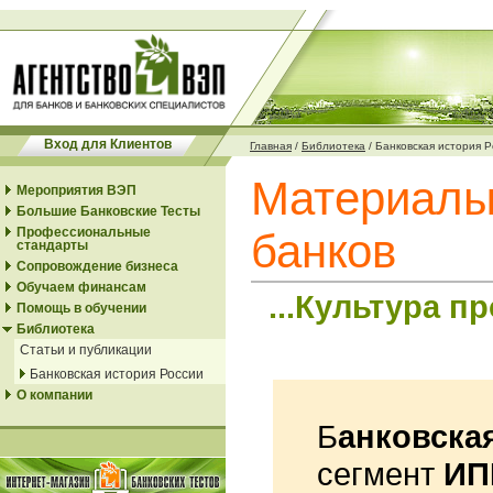
Вход для Клиентов
Главная
/
Библиотека
/
Банковская история 
Материалы 
Мероприятия ВЭП
Большие Банковские Тесты
Профессиональные
банков
стандарты
Сопровождение бизнеса
Обучаем финансам
...Культура п
Помощь в обучении
Библиотека
Статьи и публикации
Банковская история России
О компании
Б
анковска
сегмент
ИП