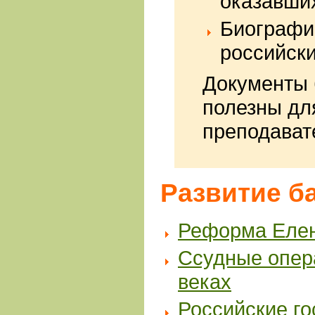
оказавших
Биографи
российски
Документы 
полезны для
преподават
Развитие б
Реформа Елен
Ссудные опера
веках
Российские го