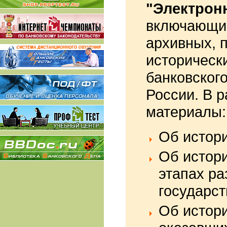
"Э
лектрон
включающий
архивных, 
историческ
банковского
России. В 
материалы
Об истори
Об истор
этапах ра
государст
Об истори