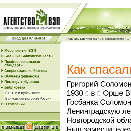
Вход для Клиентов
Главная
/
Библиотека
/
Банковская истори...
Мероприятия ВЭП
Большие Банковские Тесты
Профессиональные
Как спасал
стандарты
Сопровождение бизнеса
Обучаем финансам
Григорий Соломон
Помощь в обучении
Библиотека
1930
г. в г.
Орше Ви
Статьи и публикации
Банковская история России
Госбанка Соломон
О компании
Ленинградскую ле
Новгородской обл
Был заместителем