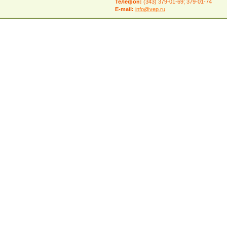
Телефон:
(343) 379-01-69; 379-01-74
E-mail:
info@vep.ru