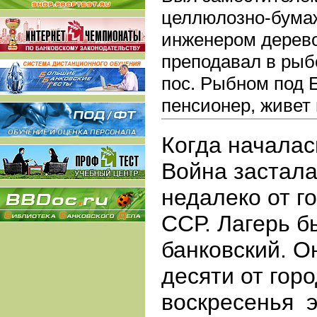
целлюлозно-бумаж
инженером дерево
преподавал в ры
пос.
Рыбном под Е
пенсионер, живет в
Когда началас
Война застала
недалеко от г
ССР. Лагерь б
банковский. О
десяти от гор
воскресенья
э