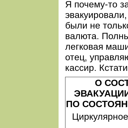
Я почему-то з
эвакуировали,
были не тольк
валюта. Полны
легковая маши
отец, управля
кассир. Кстат
О СОС
ЭВАКУАЦИ
ПО
СОСТОЯ
Циркулярное