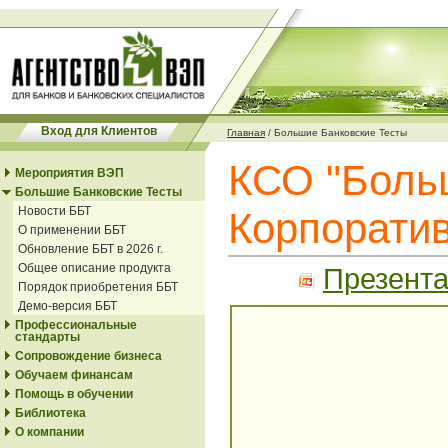
Вход для Клиентов
Главная
/
Большие Банковские Тесты
КСО "Больш
Мероприятия ВЭП
Большие Банковские Тесты
Новости ББТ
Корпоратив
О применении ББТ
Обновление ББТ в 2026 г.
Общее описание продукта
Презента
Порядок приобретения ББТ
Демо-версия ББТ
Профессиональные
стандарты
Сопровождение бизнеса
Обучаем финансам
Помощь в обучении
Библиотека
О компании