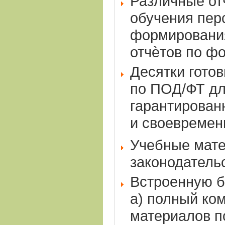
Различные от
обучения пер
формировани
отчѐтов по ф
Десятки гото
по ПОД/ФТ дл
гарантирова
и своевремен
Учебные мат
законодатель
Встроенную б
а) полный ко
материалов п