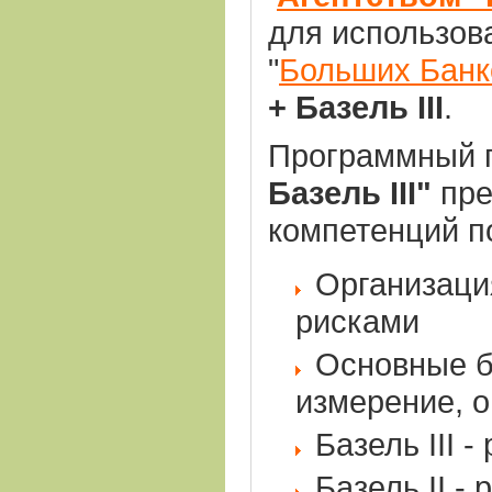
для использов
"
Больших Банк
+ Базель III
.
Программный п
Базель III"
пре
компетенций п
Организаци
рисками
Основные б
измерение, о
Базель III 
Базель II -