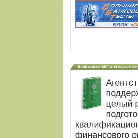
Блок курсов ББТ для подготовки
Агентст
поддер
целый 
подгото
квалификацион
финансового р