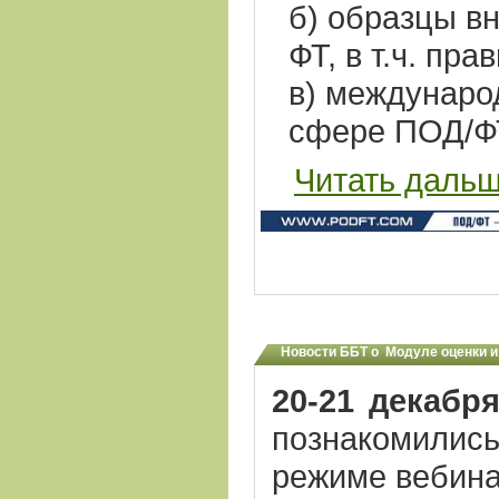
б) образцы в
ФТ, в т.ч. пр
в) междунаро
сфере ПОД/Ф
Читать даль
Новости ББТ о Модуле оценки и
20-21 декабр
познакомилис
режиме вебина