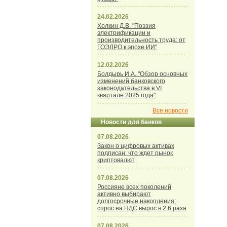
24.02.2026
Холкин Д.В. "Поэзия
электрификации и
производительность труда: от
ГОЭЛРО к эпохе ИИ"
12.02.2026
Болдырь И.А. "Обзор основных
изменений банковского
законодательства в VI
квартале 2025 года"
Все новости
Новости для банков
07.08.2026
Закон о цифровых активах
подписан: что ждет рынок
криптовалют
07.08.2026
Россияне всех поколений
активно выбирают
долгосрочные накопления:
спрос на ПДС вырос в 2,6 раза
07.08.2026