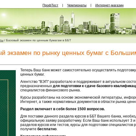
ПрофТест
|
Чемпионаты
|
Интернет-магазин
ты
/
Базовый экзамен по ценным бумагам в ББТ
й экзамен по рынку ценных бумаг с Больши
Теперь Ваш банк может самостоятельно осуществлять подготовк
ценных бумаг.
Агентство "ВЭП" разработало и поддерживает в актуальном состо
предназначенных
для подготовки к сдаче базового квалифика
специалистов финансового рынка.
Курсы разработаны на основе экономической литературы, инфор
Интернет, а также нормативных документов в области рынка ценн
Раздел включает в себя более 1500 вопросов.
Для поставки данного раздела курсов в ББТ Вашего банка, необх
официальную заявку разработчику. Если Ваш банк использует 3 и
разделов курсов или тестов, курсы для подготовки специалистов 
получите
бесплатно
.