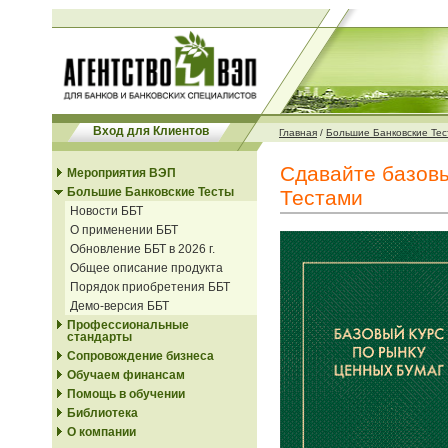
Вход для Клиентов
Главная
/
Большие Банковские Тес
Сдавайте базовы
Мероприятия ВЭП
Большие Банковские Тесты
Тестами
Новости ББТ
О применении ББТ
Обновление ББТ в 2026 г.
Общее описание продукта
Порядок приобретения ББТ
Демо-версия ББТ
Профессиональные
стандарты
Сопровождение бизнеса
Обучаем финансам
Помощь в обучении
Библиотека
О компании