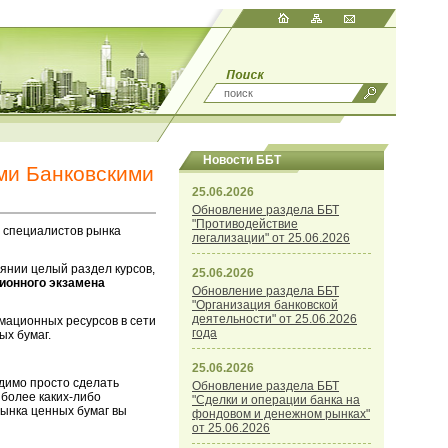
Новости ББТ
ми Банковскими
25.06.2026
Обновление раздела ББТ
"Противодействие
у специалистов рынка
легализации" от 25.06.2026
янии целый раздел курсов,
25.06.2026
ционного экзамена
Обновление раздела ББТ
"Организация банковской
деятельности" от 25.06.2026
мационных ресурсов в сети
года
ых бумаг.
25.06.2026
одимо просто сделать
Обновление раздела ББТ
 более каких-либо
"Сделки и операции банка на
рынка ценных бумаг вы
фондовом и денежном рынках"
от 25.06.2026