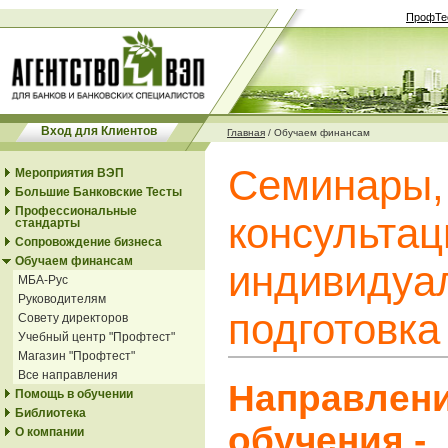
ПрофТе
Вход для Клиентов
Главная
/
Обучаем финансам
Семинары,
Мероприятия ВЭП
Большие Банковские Тесты
Профессиональные
консультац
стандарты
Сопровождение бизнеса
Обучаем финансам
индивидуа
МБА-Рус
Руководителям
подготовка
Совету директоров
Учебный центр "Профтест"
Магазин "Профтест"
Все направления
Направлен
Помощь в обучении
Библиотека
обучения -
О компании