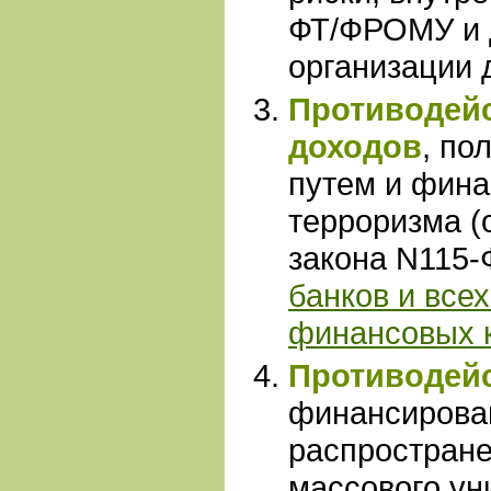
ФТ/ФРОМУ и 
организации 
Противодейс
доходов
, по
путем и фин
терроризма (
закона N115-
банков и все
финансовых 
Противодей
финансиров
распростран
массового ун