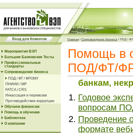
Вход для Клиентов
Главная
/
Сопровождение бизнеса
/
ПОД / Ф
Помощь в 
Мероприятия ВЭП
Большие Банковские Тесты
Профессиональные
ПОД/ФТ/Ф
стандарты
Сопровождение бизнеса
ПОД / ФТ / ФРОМУ
банкам, не
ПНИИИ / МР
FATCA / CRS
Годовое эксп
Инкассация и перевозки
Противодействие коррупции
вопросам ПО
Обучаем финансам
Помощь в обучении
Проведение о
Библиотека
О компании
формате веб