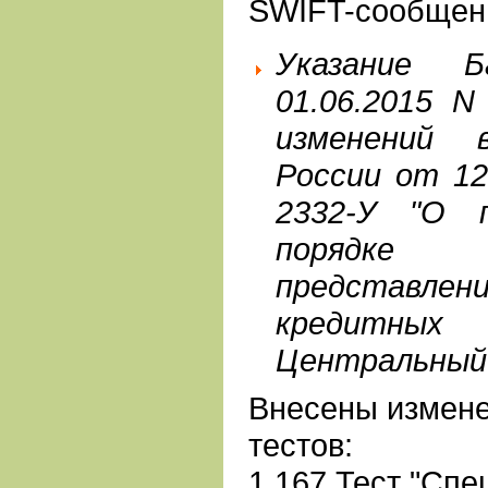
SWIFT-сообщени
Указание 
01.06.2015 N
изменений 
России от 12
2332-У "О 
порядке 
представлен
кредитных
Центральный 
Внесены измене
тестов:
1.167 Тест "Спе