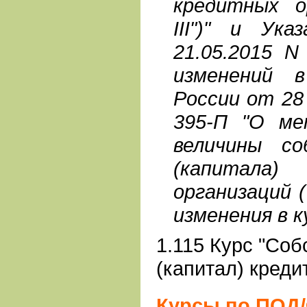
кредитных ор
III")" и Ука
21.05.2015 N
изменений 
России от 28
395-П "О ме
величины со
(капитал
организаций ("
изменения в к
1.115 Курс "Со
(капитал) креди
Курсы по ПОД