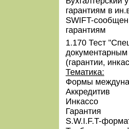
Бухгалтерский у
гарантиям в ин.
SWIFT-сообщени
гарантиям
1.170 Тест "Спе
документарным
(гарантии, инка
Тематика:
Формы междуна
Аккредитив
Инкассо
Гарантия
S.W.I.F.T-форм