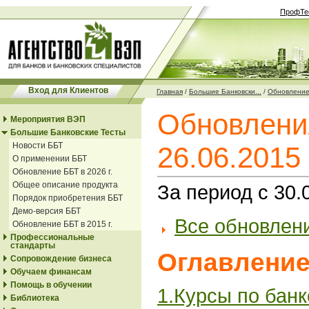
ПрофТе
Вход для Клиентов
Главная
/
Большие Банковски...
/
Обновление 
Обновлени
Мероприятия ВЭП
Большие Банковские Тесты
Новости ББТ
26.06.2015
О применении ББТ
Обновление ББТ в 2026 г.
Общее описание продукта
За период с 30.
Порядок приобретения ББТ
Демо-версия ББТ
Все обновлени
Обновление ББТ в 2015 г.
Профессиональные
стандарты
Оглавление
Сопровождение бизнеса
Обучаем финансам
Помощь в обучении
1.Курсы по бан
Библиотека