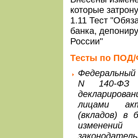
которые затрон
1.11 Тест "Обя
банка, депонир
России"
Тесты по ПОД
Федеральный 
N 140-ФЗ 
деклариров
лицами ак
(вкладов) в 
изменени
законода