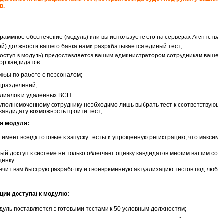
в.
раммное обеспечение (модуль) или вы используете его на серверах Агентств
ой) должности вашего банка нами разрабатывается единый тест;
(доступ в модуль) предоставляется вашим администратором сотрудникам ваше
р кандидатов:
жбы по работе с персоналом;
дразделений;
лиалов и удаленных ВСП.
уполномоченному сотруднику необходимо лишь выбрать тест к соответствую
кандидату возможность пройти тест;
я модуля:
имеет всегда готовые к запуску тесты и упрощенную регистрацию, что макси
й доступ к системе не только облегчает оценку кандидатов многим вашим со
ценку:
ечит вам быструю разработку и своевременную актуализацию тестов под лю
ции доступа) к модулю:
дуль поставляется с готовыми тестами к 50 условным должностям;