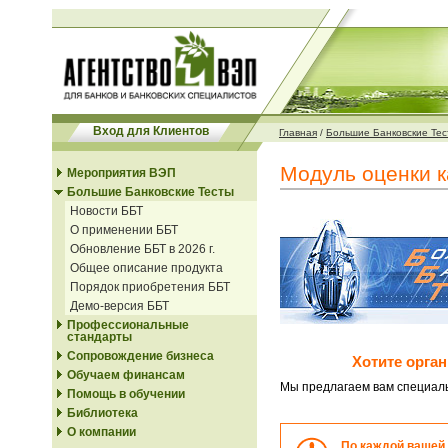
Вход для Клиентов
Главная
/
Большие Банковские Тес
Модуль оценки к
Мероприятия ВЭП
Большие Банковские Тесты
Новости ББТ
О применении ББТ
Обновление ББТ в 2026 г.
Общее описание продукта
Порядок приобретения ББТ
Демо-версия ББТ
Профессиональные
стандарты
Сопровождение бизнеса
Хотите орга
Обучаем финансам
Мы предлагаем вам специа
Помощь в обучении
Библиотека
О компании
По каждой вашей 