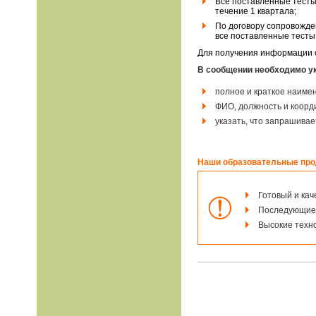
Все поставленные тесты 
течение 1 квартала;
По договору сопровожде
все поставленные тесты
Для получения информации 
В сообщении необходимо ук
полное и краткое наиме
ФИО, должность и коорд
указать, что запрашива
Наши образовательные прод
Готовый и кач
Последующие 
Высокие техно