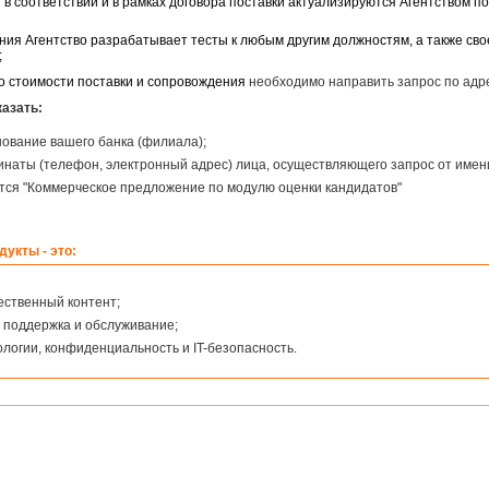
в соответствии и в рамках договора поставки актуализируются Агентством по
ния Агентство разрабатывает тесты к любым другим должностям, а также св
;
о стоимости поставки и сопровождения
необходимо направить запрос по адр
азать:
нование вашего банка (филиала);
инаты (телефон, электронный адрес) лица, осуществляющего запрос от имени
ется "Коммерческое предложение по модулю оценки кандидатов"
укты - это:
ественный контент;
поддержка и обслуживание;
логии, конфиденциальность и IT-безопасность.