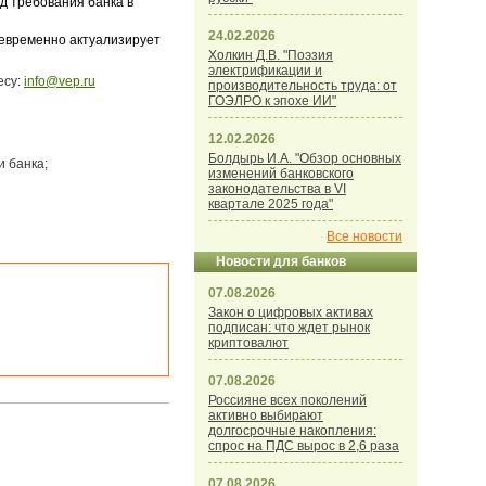
д требования банка в
24.02.2026
оевременно актуализирует
Холкин Д.В. "Поэзия
электрификации и
есу:
info@vep.ru
производительность труда: от
ГОЭЛРО к эпохе ИИ"
12.02.2026
Болдырь И.А. "Обзор основных
 банка;
изменений банковского
законодательства в VI
квартале 2025 года"
Все новости
Новости для банков
07.08.2026
Закон о цифровых активах
подписан: что ждет рынок
криптовалют
07.08.2026
Россияне всех поколений
активно выбирают
долгосрочные накопления:
спрос на ПДС вырос в 2,6 раза
07.08.2026