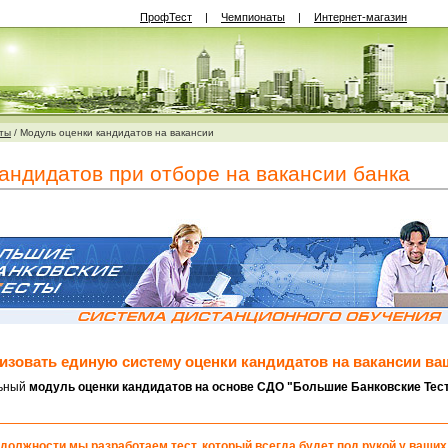
ПрофТест
|
Чемпионаты
|
Интернет-магазин
ты
/
Модуль оценки кандидатов на вакансии
андидатов при отборе на вакансии банка
низовать единую систему оценки кандидатов на вакансии ва
льный
модуль оценки кандидатов на основе СДО "Большие Банковские Тес
должности мы разработаем тест, который всегда будет под рукой у ваших