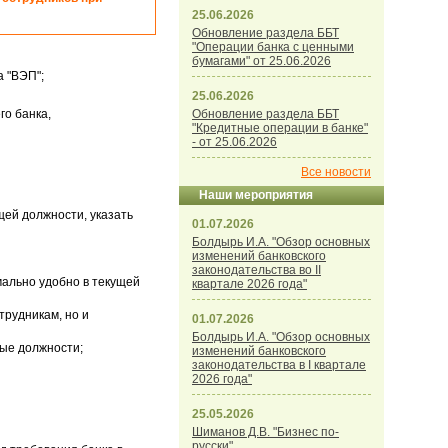
25.06.2026
Обновление раздела ББТ
"Операции банка с ценными
бумагами" от 25.06.2026
а "ВЭП";
25.06.2026
го банка,
Обновление раздела ББТ
"Кредитные операции в банке"
- от 25.06.2026
Все новости
Наши мероприятия
щей должности, указать
01.07.2026
Болдырь И.А. "Обзор основных
изменений банковского
законодательства во II
мально удобно в текущей
квартале 2026 года"
трудникам, но и
01.07.2026
Болдырь И.А. "Обзор основных
бые должности;
изменений банковского
законодательства в I квартале
2026 года"
25.05.2026
Шиманов Д.В. "Бизнес по-
русски"