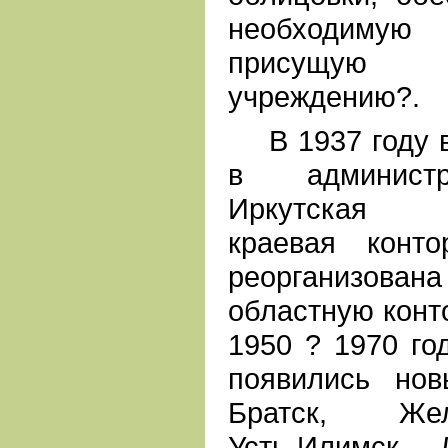
необходимую п
присущую г
учреждению?.
В 1937 году в
в администр
Иркутская Во
краевая конт
реорганизов
областную конт
1950 ? 1970 го
появились нов
Братск, Желе
Усть-Илимск. 