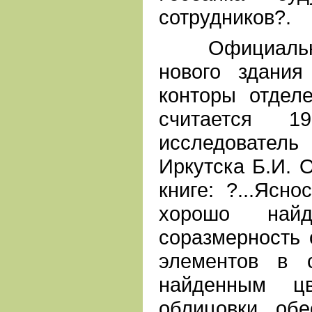
сотрудников?.
Официальной
нового здания
конторы отдел
считается 1
исследовател
Иркутска Б.И. 
книге: ?...Ясно
хорошо найд
соразмерность 
элементов в 
найденным ц
облицовки, об