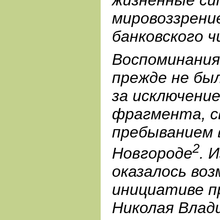
мировоззрени
банковского ч
Воспоминания
прежде не бы
за исключени
фрагмента, с
пребыванием 
2
Новгороде
. 
оказалось во
инициативе п
Николая Влад