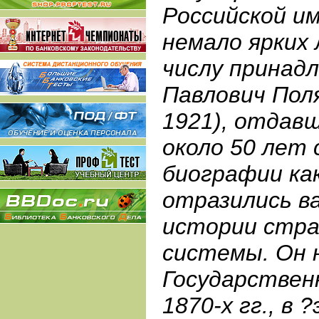
Российской и
немало ярких 
числу принад
Павлович Пол
1921), отдавш
около 50 лет 
биографии как
отразились в
истории стра
системы. Он 
Государствен
1870-х гг., в 