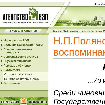
ПрофТе
Вход для Клиентов
Главная
/
Библиотека
/
Банковская история 
Н.П.Полян
Мероприятия ВЭП
Большие Банковские Тесты
воспомина
Профессиональные
стандарты
Сопровождение бизнеса
Обучаем финансам
Помощь в обучении
Библиотека
Статьи и публикации
...Из
Банковская история России
О компании
Среди чиновн
Государствен