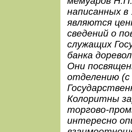
мемуаров Н.П.
написанных в 
являются цен
cведений о по
служащих Гос
банка дорево
Они посвящен
отделению (с 
Государственн
Колоритны за
торгово-пром
интересно оп
взаимоотноше