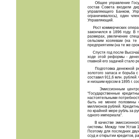
Общее управление Государ
состав Совета входили ди
управляющего Банком, Уп
ограничивалось), один чле
Управляющий.
Рост коммерческих операци
закончился в 1896 году. В
размерах, увеличение спец
сельским хозяевам (на те
предприятиям (на те же сроки 
Спустя год после Высочайш
ходе этой реформы
-
дене
главной его задачей стало 
Подготовка денежной рефо
золотого запаса и борьба с
составил 911,6 млн. руб
лей
.
и низшим курсом в 1895 г. со
Эмиссионным центром стр
"Государственные кредитны
настоятельными потребност
быть не менее половины 
миллионов рублей. Кредитн
по крайней мере рубль за ру
одного империала".
В качестве эмиссионного б
системы. Между тем Устав 
Поэтому для последних дву
ссуд и открытии кредитов, 