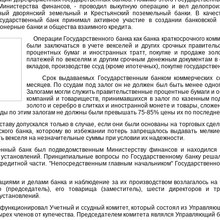
Министерства финансов,
-
проводил выкупную операцию и вел делопроиз
ный дворянский земельный и Крестьянский поземельный банки. В качест
осударственный банк принимал активное участие в создании банковской
онерные банки и общества взаимного кредита.
Операции Государственного банка как банка краткосрочного ком
были заключаться в учете векселей и других срочных правител
процентных бумаг и иностранных тратт, покупке и продаже зол
платежей по векселям и другим срочным денежным документам в 
вкладов, производстве ссуд (кроме ипотечных), покупке государствен
Срок выдаваемых Государственным банком коммерческих сс
месяцев. По ссудам под залог он не должен был быть менее одно
Залогами могли служить правительственные процентные бумаги и 
компаний и товариществ, принимавшихся в залог по казенным под
золото и серебро в слитках и иностранной монете и товары, сложе
уды по этим залогам не должны были превышать 75-85% цены их по последне
аву допускался только в случае, если они были основаны на торговых сделк
ского банка, которому во избежани
и
потерь запрещалось выдавать мелкие
ь векселя на незначительные суммы при условии их надежности.
ый банк был подведомственным Министерству финансов и находился 
 установлений. Принципиальные вопросы по Государственному банку реша
редитной части. "Непосредственным главным начальником" Государственно
ями и делами банка и наблюдение за их производством возлагалось на 
 (председатель), его товарища (заместитель), шести директоров и т
установлений.
нкционировал Учетный и ссудный комитет, который состоял из Управляюще
тырех членов от купечества. Председателем комитета являлся Управляющий б