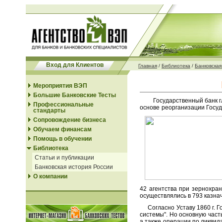
Вход для Клиентов
Главная
/
Библиотека
/
Банковская 
Мероприятия ВЭП
Большие Банковские Тесты
Государственный банк главн
Профессиональные
основе реорганизации Госу
стандарты
Сопровождение бизнеса
Обучаем финансам
Помощь в обучении
Библиотека
Статьи и публикации
Банковская история России
О компании
42 агентства при зернохра
осуществлялись в 793 казна
Согласно Уставу 1860 г. Го
системы". Но основную част
а также операции по ликви