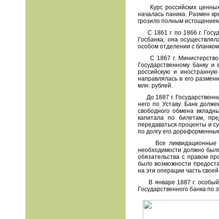
Курс российских ценных бу
началась паника. Размен кр
грозило полным истощением
С 1861 г. по 1866 г. Госу
Госбанка, она осуществлял
особом отделении с бланком "
С 1867 г. Министерство фи
Государственному банку и 
российскую и иностранную
направлялась в его разменн
млн. рублей.
До 1887 г. Государственны
него по Уставу. Банк долж
свободного обмена вкладн
капитала по билетам, пр
передаваться проценты и су
по долгу его дореформенным
Все ликвидационные опер
необходимости должно было
обязательства с правом пр
было возможности предоста
на эти операции часть свое
В январе 1887 г. особый с
Государственного банка по 