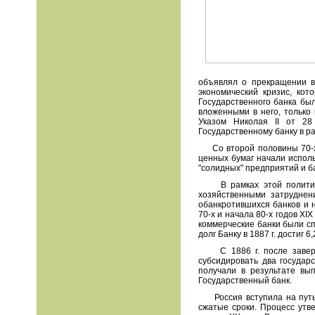
объявлял о прекращении в
экономический кризис, кот
Государственного банка был
вложенными в него, только 
Указом Николая II от 28
Государственному банку в ра
Со второй половины 70-х гг
ценных бумаг начали испол
"солидных" предприятий и ба
В рамках этой политики Г
хозяйственными затруднен
обанкротившихся банков и 
70-х и начала 80-х годов X
коммерческие банки были сп
долг Банку в 1887 г. достиг
С 1886 г. после заверше
субсидировать два государ
получали в результате вып
Государственный банк.
Россия вступила на путь к
сжатые сроки. Процесс утв