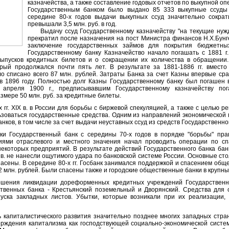
казначейства, а также составление годовых отчетов по выкупной опе
Государственным банком было выдано 85 333 выкупные ссуды 
середине 80-х годов выдачи выкупных ссуд значительно сокра
превышали 3,5 млн. руб. в год.
Выдачу ссуд Государственному казначейству "на текущие нужд
прекратил после назначения на пост Министра финансов Н.Х.Бунге
заключение государственных займов для покрытия бюджетны
Государственному банку Казначейство начало погашать с 1881 г.
ыпусков кредитных билетов и о сокращении их количества в обращении.
орый продолжался почти пять лет. В результате за 1881-1886 гг. вместо
о списано всего 87 млн. руб
лей
. Затраты Банка за счет Казны впервые ср
в 1896 году. Полностью долг Казны Государственному банку был погашен в 
 апреля 1900 г., предписывавшим Государственному казначейству пог
змере 50 млн. руб. за кредитные билеты.
. XIX в. в России для борьбы с биржевой спекуляцией, а также с целью ре
ьзоваться государственные средства. Одним из направлений экономической
нков, в том числе за счет выдачи неуставных ссуд из средств Государственно
осударственный банк с середины 70-х годов в порядке "борьбы" прав
иями отраслевого и местного значения начал проводить операции по с
некоторых предприятий. В результате действий Государственного банка ба
IX в. не нанесли ощутимого удара по банковской системе России. Основные с
асены. В середине 80-х гг. Госбанк занимался поддержкой и спасением обще
 6,2 млн. рублей. Были спасены также и городские общественные банки в крупны
ния ликвидации дореформенных кредитных учреждений Государственны
ственных банка - Крестьянский поземельный и Дворянский. Средства для 
уска закладных листов. Убытки, которые возникали при их реализации,
апиталистического развития значительно позднее многих западных стран
ерждения капитализма как господствующей социально-экономической систе