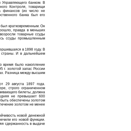
 Управляющего банком. В
нного Контроля, товарищи
а финансов (их число не
рственного банка был его
, был кратковременным. Он
изошло, правда в меньших
 возросли товарные ссуды
ились ссуды промышленным
ршившаяся в 1898 году. В
 страны. И в дальнейшем
о время было накопление
5 г. золотой запас России
ах
. Разница между высшим
 29 августа 1897 года.
ере, строго ограниченном
чивающего билеты, должна
едняя не превышает 600
 быть обеспечены золотом
спечение золотом не менее
ойчивость новой денежной
речили его новой функции.
няя сдержанность в выдаче