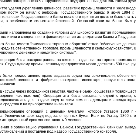
я Министром финансов был крупнейший государственный деятель России рубе
те уделял укреплению финансов, развитию промышленности и железнодор
ком посту он начал с реформы Государственного банка: 6 июня 1894 г.
тельности Государственного банка после его принятия должно было стать 
и, в особенности сельскохозяйственной. Основной капитал банка был у
.
ыли направлены на создание условий для широкого развития промышленн
политики и специального финансирования их средствами Казны и Государств
банка вместо "оживления торговых оборотов" стало "облегчение денежн
кредита отечественной торговле, промышленности и сельскому хозяйству". К
упрочению денежной и кредитной системы".
перация была распространена на векселя, выданные на торгово-промышлен
ок. Ссуда одному промышленному предприятию могла достигать 500 тыс. руб
ыло предоставлено право выдавать ссуды под соло-векселя, обеспечен
скохозяйственного и фабрично-заводского инвентаря, поручительством
инансов.
уд
-
ссуды через посредников (земства, частные банки, общества и товарищест
еждения, частных лиц). Операция эта была связана, с одной стороны, 
редназначалась для выдачи ссуд мелким землевладельцам и арендаторам
е средства и на приобретение инвентаря.
рование операций с ценными бумагами, которое Уставом 1860 г. о
а. Увеличился срок ссуд под залог ценных бумаг. Если по Уставу 1860 г.
у их предельный срок мог составлять 9 месяцев.
ия в организацию управления Банком. Государственный банк был выведе
установлений и поставлен под надзор Государственного контроля.