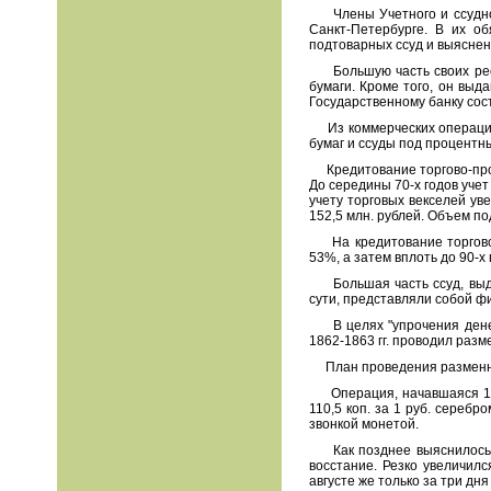
Члены Учетного и ссудного
Санкт-Петербурге. В их о
подтоварных ссуд и выяснен
Большую часть своих ресур
бумаги. Кроме того, он выд
Государственному банку сост
Из коммерческих операций н
бумаг и ссуды под процентн
Кредитование торгово-пром
До середины 70-х годов учет
учету торговых векселей уве
152,5 млн. рублей. Объем п
На кредитование торгово-п
53%, а затем вплоть до 90-х 
Большая часть ссуд, выдан
сути, представляли собой ф
В целях "упрочения денежн
1862-1863 гг. проводил разм
План проведения разменно
Операция, начавшаяся 1 ма
110,5 коп. за 1 руб. сереб
звонкой монетой.
Как позднее выяснилось, м
восстание. Резко увеличилс
августе же только за три дн