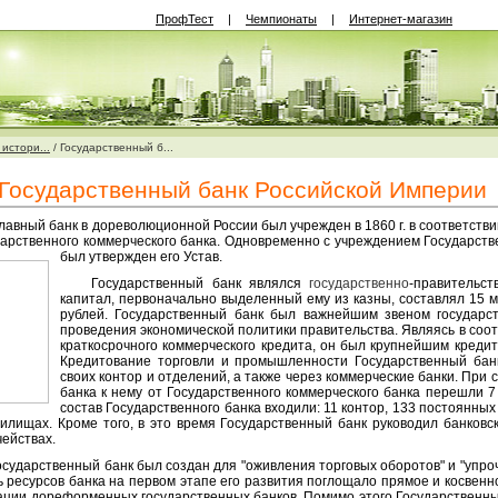
ПрофТест
|
Чемпионаты
|
Интернет-магазин
истори...
/
Государственный б...
Государственный банк Российской Империи
ый банк в дореволюционной России был учрежден в 1860 г. в соответствии 
дарственного коммерческого банка. Одновременно с учреждением Государст
был утвержден его Устав.
Государственный банк являлся
государственно
-правительс
капитал, первоначально выделенный ему из казны, составлял 15 мл
рублей. Государственный банк был важнейшим звеном государс
проведения экономической политики правительства. Являясь в соот
краткосрочного коммерческого кредита, он был крупнейшим креди
Кредитование торговли и промышленности Государственный бан
своих контор и отделений, а также через коммерческие банки. При
банка к нему от Государственного коммерческого банка перешли 7 
состав Государственного банка входили: 11 контор, 133 постоянны
нилищах. Кроме того, в это время Государственный банк руководил банков
чействах.
сударственный банк был создан для "оживления торговых оборотов" и "упр
ь ресурсов банка на первом этапе его развития поглощало прямое и косвен
дации дореформенных государственных банков. Помимо этого Государственн