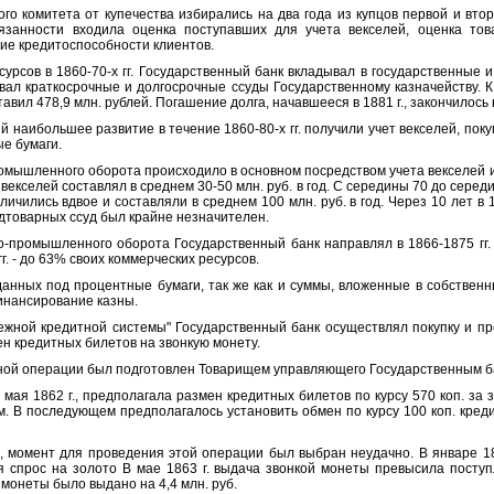
 комитета от купечества избирались на два года из купцов первой и втор
бязанности входила оценка поступавших для учета векселей, оценка то
ие кредитоспособности клиентов.
сов в 1860-70-х гг. Государственный банк вкладывал в государственные 
авал краткосрочные и долгосрочные ссуды Государственному казначейству. К 
авил 478,9 млн. рублей. Погашение долга, начавшееся в 1881 г., закончилось в
аибольшее развитие в течение 1860-80-х гг. получили учет векселей, пок
ые бумаги.
ышленного оборота происходило в основном посредством учета векселей и 
 векселей составлял в среднем 30-50 млн. руб. в год. С середины 70 до серед
личились вдвое и составляли в среднем 100 млн. руб. в год. Через 10 лет в 1
одтоварных ссуд был крайне незначителен.
ромышленного оборота Государственный банк направлял в 1866-1875 гг. до
гг. - до 63% своих коммерческих ресурсов.
ных под процентные бумаги, так же как и суммы, вложенные в собственн
инансирование казны.
ой кредитной системы" Государственный банк осуществлял покупку и прод
ен кредитных билетов на звонкую монету.
й операции был подготовлен Товарищем управляющего Государственным ба
я 1862 г., предполагала размен кредитных билетов по курсу 570 коп. за 
ром. В последующем предполагалось установить обмен по курсу 100 коп. кред
омент для проведения этой операции был выбран неудачно. В январе 18
я спрос на золото В мае 1863 г. выдача звонкой монеты превысила поступл
я монеты было выдано на 4,4 млн. руб.