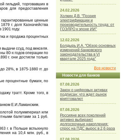
ой гильдий, торговавших в
варов для предоставления
24.02.2026
Холкин Д.В. "Поэзия
и гарантированные ценные
электрификации и
1879 г. долг Казначейства
производительность труда: от
 1901 году.
ГОЭЛРО к эпохе ИИ"
упка и продажа процентных
12.02.2026
Болдырь И.А. "Обзор основных
выдачи ссуд, под векселя.
изменений банковского
ины 80-х годов операции по
законодательства в VI
890 г. они достигли только
квартале 2025 года"
Все новости
 28%, в 1875-1880 гг. до
Новости для банков
ые процентные бумаги, по
07.08.2026
Закон о цифровых активах
ажу тратт. Кроме того, в
подписан: что ждет рынок
криптовалют
нком Е.И.Ламанским.
07.08.2026
золотой полуимпериал или
Россияне всех поколений
итными балетами за 1 руб.
активно выбирают
долгосрочные накопления:
63 г. в Польше вспыхнуло
спрос на ПДС вырос в 2,6 раза
ения на 10,4 млн. руб., в
07.08.2026