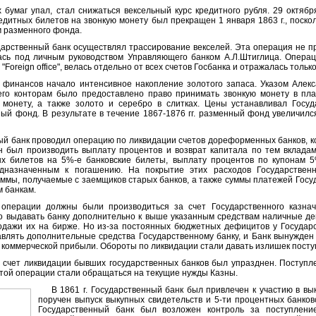
маг упал, стал снижаться вексельный курс кредитного рубля. 29 октябр
едитных билетов на звонкую монету был прекращен 1 января 1863 г., поск
 разменного фонда.
дарственный банк осуществлял трассирование векселей. Эта операция не п
ась под личным руководством Управляющего банком А.Л.Штиглица. Опера
Foreign office", велась отдельно от всех счетов Госбанка и отражалась только
нансов начало интенсивное накопление золотого запаса. Указом Алексан
его конторам было предоставлено право принимать звонкую монету в пл
 монету, а также золото и серебро в слитках. Цены устанавливал Госу
ый фонд. В результате в течение 1867-1876 гг. разменный фонд увеличился 
й банк проводил операцию по ликвидации счетов дореформенных банков, к
ен был производить выплату процентов и возврат капитала по тем вкладам
ых билетов на 5%-е банковские билеты
,
выплату процентов по купонам 5%
едназначенным к погашению. На покрытие этих расходов Государстве
ммы, получаемые с заемщиков старых банков, а также суммы платежей Госу
 банкам.
ации должны были производиться за счет Государственного казначей
 выдавать банку дополнительно к выше указанным средствам наличные де
одажи их на бирже. Но из-за постоянных бюджетных дефицитов у Государс
влять дополнительные средства Государственному банку, и Банк вынужден
й коммерческой прибыли. Обороты по ликвидации стали давать излишек поступ
чет ликвидации бывших государственных банков был упразднен. Поступл
этой операции стали обращаться на текущие нужды Казны.
В 1861 г. Государственный банк был привлечен к участию в вы
поручен выпуск выкупных свидетельств и 5-ти процентных банковс
Государственный банк был возложен контроль за поступлени