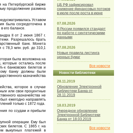
я на Петербургской бирже
ЦБ РФ зафиксировал
ольку продолжение размена
снижение финансовых потоков
в июле после роста в июне
редусматривалась Уставом
07.08.2026
ция была сосредоточена в
 в его балансе.
В России появился стандарт
по работе с синтетическими
дра II от 2 июня 1867 г.
данными
атежи. Разрешалось брать
дарственный банк. Монета
07.08.2026
с 78,3 млн. руб. до 310,1
Новые правила листинга
ценных бумаг
оторая была возложена на
, которые остались после
Все новости
-х банковских билетов и
нному банку должны были
Новости библиотеки
дарственного казначейства
28.11.2019
Обновление Электронной
ства, которое в случае
Библиотеки Банка от
ньги или свои процентные
28.11.2019
твенного казначейства не
 был ежегодно направлять
лений только с 1872 года.
18.03.2019
ения по ссудам и прибыли
Очередное обновление
Электронной Библиотеки
Банка от 18.03.2019
купной операции. Ему был
ких билетов. С 1865 г. на
Все новости
ем выкупных платежей в