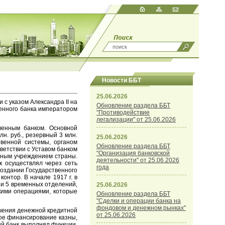
Новости ББТ
25.06.2026
с указом Александра II на
Обновление раздела ББТ
венного банка императором
"Противодействие
легализации" от 25.06.2026
твенным банком. Основной
н. руб., резервный 3 млн.
25.06.2026
твенной системы, органом
Обновление раздела ББТ
ветствии с Уставом банком
"Организация банковской
тным учреждением страны.
деятельности" от 25.06.2026
к осуществлял через сеть
года
 создании Государственного
контор. В начале 1917 г. в
х и 5 временных отделений,
25.06.2026
скими операциями, которые
Обновление раздела ББТ
"Сделки и операции банка на
фондовом и денежном рынках"
очения денежной кредитной
от 25.06.2026
ное финансирование казны,
ый банк выполнял функции,