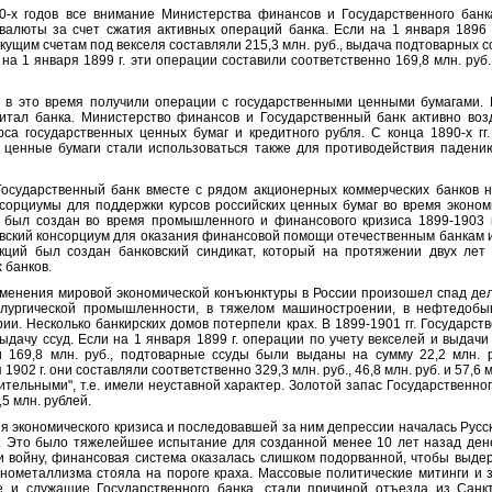
 годов все внимание Министерства финансов и Государственного банк
валюты за счет сжатия активных операций банка. Если на 1 января 1896 г
ущим счетам под векселя составляли 215,3 млн. руб., выдача подтоварных ссу
о на 1 января 1899 г. эти операции составили соответственно 169,8 млн. руб.,
это время получили операции с государственными ценными бумагами. И
итал банка. Министерство финансов и Государственный банк активно во
са государственных ценных бумаг и кредитного рубля. С конца 1890-х гг
 ценные бумаги стали использоваться также для противодействия паден
Государственный банк вместе с рядом акционерных коммерческих банков 
нсорциумы для поддержки курсов российских ценных бумаг во время эконом
в был создан во время промышленного и финансового кризиса 1899
-
1903 
овский консорциум для оказания финансовой помощи отечественным банкам и 
кций был создан банковский синдикат, который на протяжении двух лет
 банков.
менения мировой экономической конъюнктуры в России произошел спад дело
ллургической промышленности, в тяжелом машиностроении, в нефтедоб
рии. Несколько банкирских домов потерпели крах. В 1899-1901 гг. Государс
выдачу ссуд. Если на 1 января 1899 г. операции по учету векселей и выдач
 169,8 млн. руб., подтоварные ссуды были выданы на сумму 22,2 млн. р
ря 1902 г. они составляли соответственно 329,3 млн. руб., 46,8 млн. руб. и 57,6
тельными", т.е. имели неуставной характер. Золотой запас Государственного 
5 млн. рублей.
экономического кризиса и последовавшей за ним депрессии началась Русск
. Это было тяжелейшее испытание для созданной менее 10 лет назад де
и войну, финансовая система оказалась слишком подорванной, чтобы выде
онометаллизма стояла на пороге краха. Массовые политические митинги и за
е и служащие Государственного банка, стали причиной отъезда из Санк