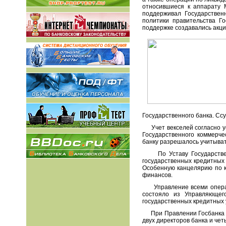
относившиеся к аппарату 
поддерживал Государствен
политики правительства Г
поддержке создавались акци
Государственного банка. Сс
Учет векселей согласно уст
Государственного коммерче
банку разрешалось учитыват
По Уставу Государственн
государственных кредитных
Особенную канцелярию по к
финансов.
Управление всеми операци
состояло из Управляющего
государственных кредитных 
При Правлении Госбанка фу
двух директоров банка и че