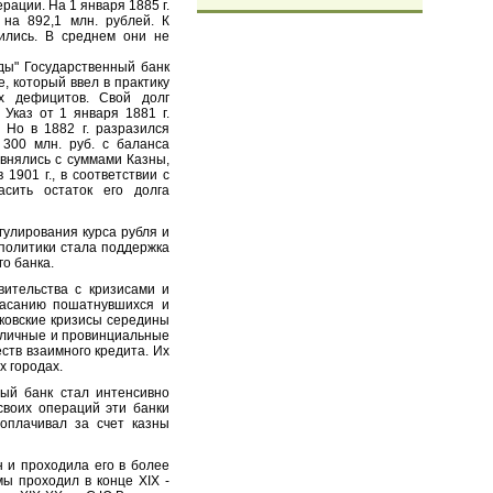
рации. На 1 января 1885 г.
на 892,1 млн. руб
лей
. К
тились. В среднем они не
ы" Государственный банк
, который ввел в практику
х дефицитов. Свой долг
 Указ от 1 января 1881 г.
 Но в 1882 г. разразился
 300 млн. руб. с баланса
авнялись с суммами Казны,
1901 г., в соответствии с
асить остаток его долга
гулирования курса рубля и
 политики стала поддержка
го банка.
ительства с кризисами и
пасанию пошатнувшихся и
нковские кризисы середины
толичные и провинциальные
ств взаимного кредита. Их
х городах.
й банк стал интенсивно
своих операций эти банки
 оплачивал за счет казны
 и проходила его в более
мы проходил в конце XIX
-