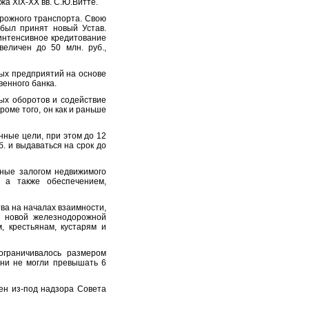
жа XIX
-
XX вв. С.Ю.Витте.
ожного транспорта. Свою
 был принят новый Устав.
интенсивное кредитование
величен до 50 млн. руб.,
ых предприятий на основе
енного банка.
ых оборотов и содействие
роме того, он как и раньше
ные цели, при этом до 12
. и выдаваться на срок до
ные залогом недвижимого
, а также обеспечением,
ва на началах взаимности,
с новой железнодорожной
, крестьянам, кустарям и
граничивалось размером
 они не могли превышать 6
н из-под надзора Совета