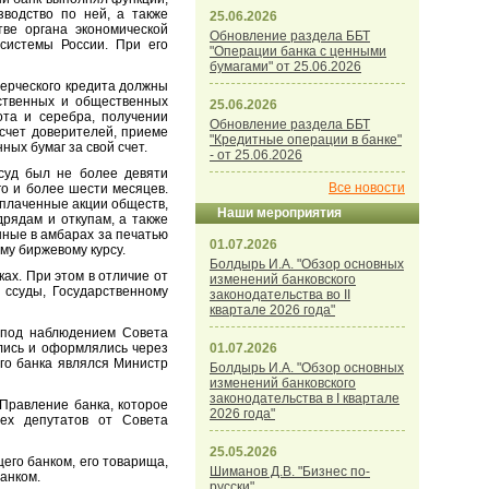
водство по ней, а также
25.06.2026
ве органа экономической
Обновление раздела ББТ
 системы России. При его
"Операции банка с ценными
бумагами" от 25.06.2026
мерческого кредита должны
ьственных и общественных
25.06.2026
ота и серебра, получении
Обновление раздела ББТ
счет доверителей, приеме
"Кредитные операции в банке"
ных бумаг за свой счет.
- от 25.06.2026
уд был не более девяти
Все новости
го и более шести месяцев.
оплаченные акции обществ,
Наши мероприятия
рядам и откупам, а также
нные в амбарах за печатью
01.07.2026
му биржевому курсу.
Болдырь И.А. "Обзор основных
ах. При этом в отличие от
изменений банковского
 ссуды, Государственному
законодательства во II
квартале 2026 года"
под наблюдением Совета
лись и оформлялись через
01.07.2026
го банка являлся Министр
Болдырь И.А. "Обзор основных
изменений банковского
законодательства в I квартале
Правление банка, которое
2026 года"
рех депутатов от Совета
25.05.2026
го банком, его товарища,
Шиманов Д.В. "Бизнес по-
анком.
русски"