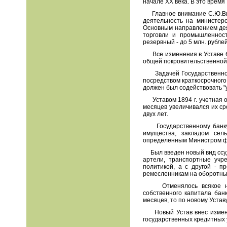
начале XX века. В это врем
Главное внимание С.Ю.Вит
деятельность на министерс
Основным направлением дея
торговли и промышленност
резервный
-
до 5 млн. рублей
Все изменения в Уставе б
общей покровительственной 
Задачей Государственного 
посредством краткосрочного 
должен был содействовать "
Уставом 1894 г. учетная о
месяцев увеличивался их ср
двух лет.
Государственному банку б
имущества, закладом сель
определенным Министром ф
Был введен новый вид сс
артели, транспортные учр
политикой, а с другой - п
ремесленникам на оборотны
Отменялось всякое норми
собственного капитала банк
месяцев, то по новому Устав
Новый Устав внес изменен
государственных кредитных 