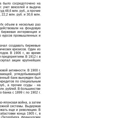
а было сосредоточено на
. учет векселей и выдача
д 48,6 млн. руб., а прочие
 22,2 млн. руб. и 30,6 млн.
х объем в несколько раз
здействовали на фондовую
. биржевая интервенция и
ию курсов промышленных и
начал создавать биржевые
ических кризисов. Один из
г
одов
. В 1906 г., во время
предприятиям. В 1912 г. в
 скупал акции крупнейших
вой активности. В 1900 г.
ывающей, угледобывающей
твенный банк вынужден был
и кредитов по специальным
уб., а прочие ссуды - на
 млн. рублей. В большинстве
банка с 1899 г. по 1902 г.
о-японская война, а затем
нежной системы. Выдержав
ржать еще и революцию. В
бастовки конца 1905 г., в
т-Петербурга французских