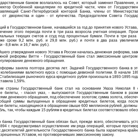
ственным банком возлагалось на Совет, который заменил Правление, и
ректор Особенной канцелярии по кредитной части, член от Государстве
равляющий Санк
т
-Петербургской конторой Банка, члены от Министерств
н от дворянства и один - от купечества. Председателем Совета Госуда
й в Государственном банке, начавшийся за год до принятия нового Устава
 течение этого периода почти в три раза возросла учетная операция. Про
иальных текущих счетов и ссуд под процентные бумаги. Почти в три раза
 же сроки 9,2 млн. руб. и 29,8 млн. руб.) и почти в два раза увелич
- 8,8 млн. и 16,7 млн. руб.).
его утверждения нового Устава в России началась денежная реформа, заве
жной реформы Витте
-
Государственный банк стал эмиссионным центром
регулирование денежного обращения.
рмы заняла полтора десятка лет. Задачей Государственного банка в эт
 колебаниями валютного курса с помощью девизной политики. В начале 189
 Стабилизация рыночного курса кредитного рубля произошла в 1893-1895 г
од
ставила 1,59%.
аны Государственный банк стал на основании Указа Николая II от
е билеты, - гласил указ, - выпускаются Государственным банком в разм
ями денежного обращения, под обеспечение золотом; сумма золота, обеспе
общей суммы выпущенных в обращение кредитных билетов, когда посл
ые билеты, находящиеся в обращении свыше 600 миллионов рублей, должны
бль, так
,
чтобы каждым 15 рублям в кредитных билетах соответствовало обе
анка Государственный банк обязан был, прежде всего, обеспечивать уст
1894 г. предусматривал осуществление им ряда операций, которые противо
х десятилетий деятельности Государственного банка была характерна край
разрешенных Уставом, но противоречивших эмиссионному закону.