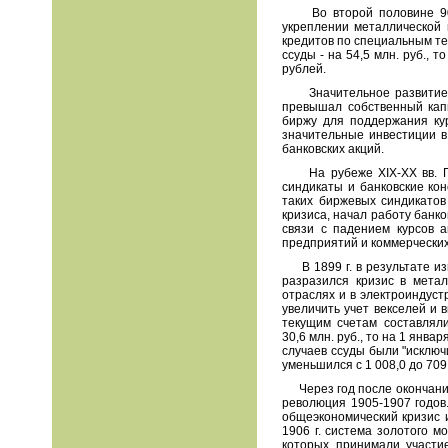
Во второй половине 90-х
укреплении металлической 
кредитов по специальным тек
ссуды - на 54,5 млн. руб., т
руб
лей
.
Значительное развитие в 
превышал собственный кап
биржу для поддержания кур
значительные инвестиции в
банковских акций.
На рубеже XIX
-
XX вв. 
синдикаты и банковские ко
таких биржевых синдикато
кризиса, начал работу банк
связи с падением курсов а
предприятий и коммерческих
В 1899 г. в результате из
разразился кризис в мета
отраслях и в электроиндуст
увеличить учет векселей и 
текущим счетам составляли
30,6 млн. руб., то на 1 янва
случаев ссуды были "исключи
уменьшился с 1 008,0 до 709,
Через год после окончания 
революция 1905-1907 г
одов
общеэкономический кризис 
1906 г. система золотого м
которых принимали участи