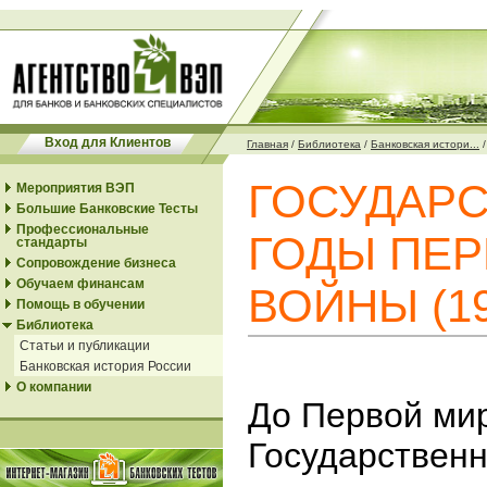
Вход для Клиентов
Главная
/
Библиотека
/
Банковская истори...
ГОСУДАРС
Мероприятия ВЭП
Большие Банковские Тесты
Профессиональные
ГОДЫ ПЕ
стандарты
Сопровождение бизнеса
Обучаем финансам
ВОЙНЫ (191
Помощь в обучении
Библиотека
Статьи и публикации
Банковская история России
О компании
До Первой ми
Государственн