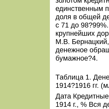
золотом кредит
единственным п
доля в общей д
с 71 до 98?99%.
крупнейших до
М.В. Бернацкий,
денежное обращ
бумажное?4.
Таблица 1. Ден
1914?1916 гг. (м
Дата Кредитные
1914 г., % Вся 