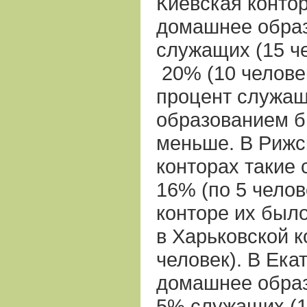
Киевская конто
домашнее обра
служащих (15 че
20% (10 челове
процент служа
образованием б
меньше. В Рижс
конторах такие
16% (по 5 челов
конторе их было
в Харьковской 
человек). В Ека
домашнее образ
5% служащих (1