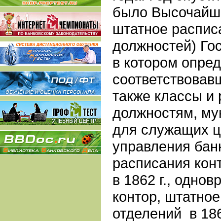
было Высочайш
штатное распис
должностей) Гос
в котором опре
соответствовав
также классы и
должностям, му
для служащих ц
управления бан
расписания кон
в 1862 г., одно
контор, штатно
отделений
в 18