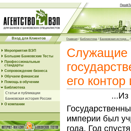
ПрофТ
Вход для Клиентов
Главная
/
Библиотека
/
Банковская истори...
Служащие
Мероприятия ВЭП
Большие Банковские Тесты
Профессиональные
государств
стандарты
Сопровождение бизнеса
его контор
Обучаем финансам
Помощь в обучении
Библиотека
...И
Статьи и публикации
Банковская история России
О компании
Государственны
империи был уч
года. Год спустя