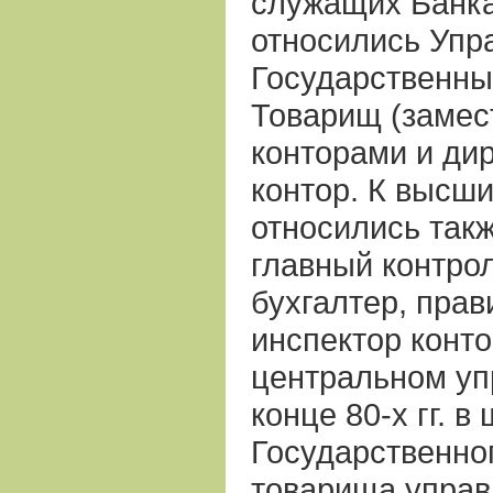
служащих Банка 
относились Уп
Государственны
Товарищ (замес
конторами и ди
контор. К высш
относились такж
главный контро
бухгалтер, прав
инспектор конто
центральном уп
конце 80-х гг. в
Государственног
товарища управ