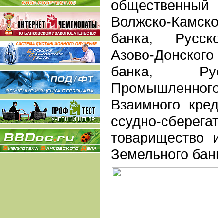
общественный
Волжско-Камс
банка, Русско
Азово-Донско
банка, Рус
Промышленног
Взаимного кред
ссудно-сберега
товарищество и
Земельного бан