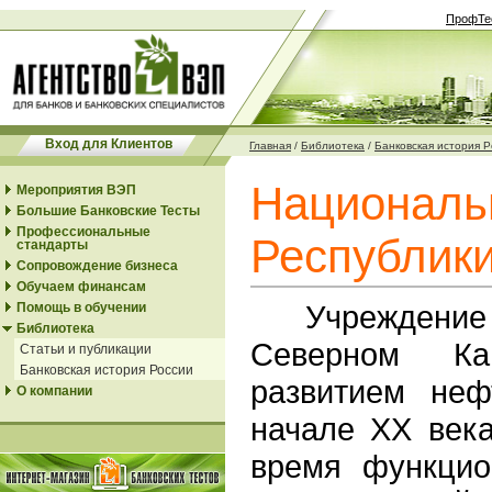
ПрофТе
Вход для Клиентов
Главная
/
Библиотека
/
Банковская история 
Националь
Мероприятия ВЭП
Большие Банковские Тесты
Профессиональные
Республик
стандарты
Сопровождение бизнеса
Обучаем финансам
Учреждение 
Помощь в обучении
Библиотека
Северном Ка
Статьи и публикации
Банковская история России
развитием не
О компании
начале XX века
время функцио