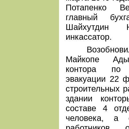
Потапенко В
главный бухг
Шайхутдин Н
инкассатор.
Возобновила 
Майкопе Адыг
контора по
эвакуации 22 ф
строительных р
здании конто
составе 4 отд
человека, а 
работников о