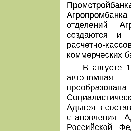
Промстро
Агропромбанк
отделений Аг
создаются и 
расчетно-кас
коммерческих б
В августе 19
автономна
преобразов
Социалистич
Адыгея в соста
становления А
Российской Фе