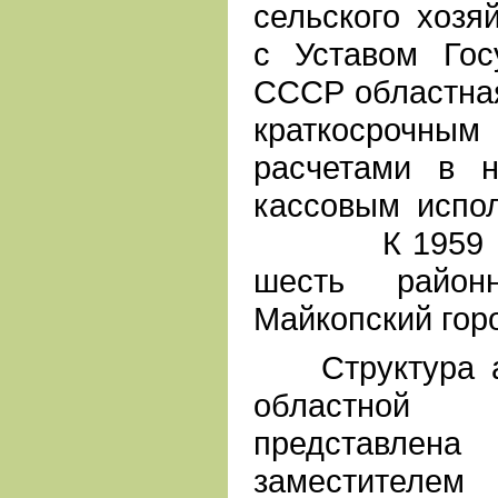
сельского хозяй
с Уставом Гос
СССР областная
краткосрочны
расчетами в н
кассовым испо
К 1959 году
шесть район
Майкопский горо
Структура ап
областной
представле
заместител