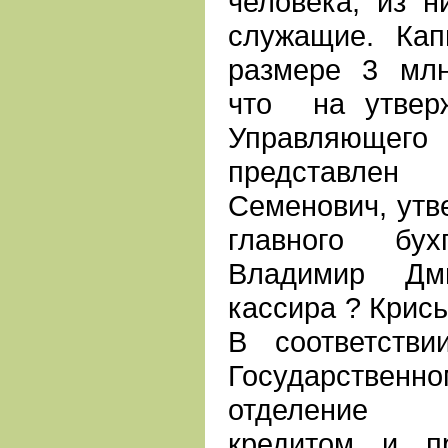
человека, из 
служащие. Ка
размере 3 млн
что на утвер
Управляющег
представлен 
Семенович, утв
главного бу
Владимир Дми
кассира ? Крись
В соответств
Государстве
отделение 
кредитом и п