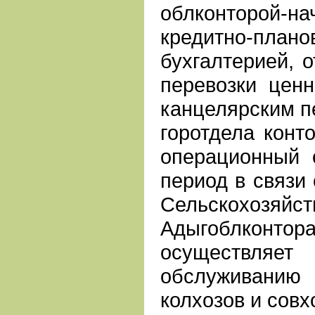
облконторой-на
кредитно-плано
бухгалтерией, 
перевозки ценн
канцелярским п
горотдела конт
операционный о
период в связи
Сельскохозя
Адыгоблконто
осуществля
обслуживанию
колхозов и совх