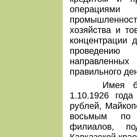
операция
промышленн
хозяйства и то
концентрации 
проведени
направленны
правильного де
Имея бала
1.10.1926 год
рублей, Майкоп
восьмым по
филиалов, по
Кавказской крае