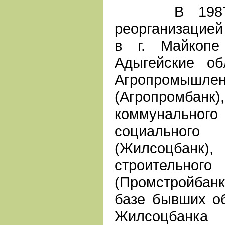
В 1987 го
реорганизацией
в г. Майкопе
Адыгейские об
Агропромышле
(Агропромбан
коммунальн
социальног
(Жилсоцбанк
строительн
(Промстройбанк
базе бывших о
Жилсоцб