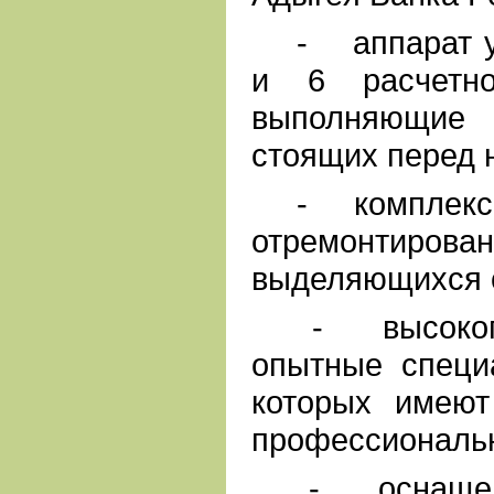
- аппарат уп
и 6 расчетно
выполняющи
стоящих перед 
- комплекс н
отремонтир
выделяющихся с
- высокопро
опытные специ
которых имею
профессиональн
- оснащенны