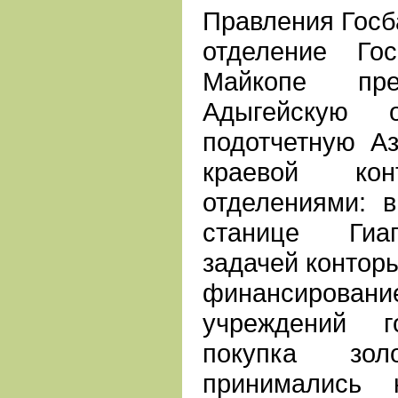
Правления Госб
отделение Го
Майкопе п
Адыгейскую о
подотчетную А
краевой ко
отделениями: 
станице Гиаг
задачей конторы
финансирован
учреждений г
покупка зо
принимались 