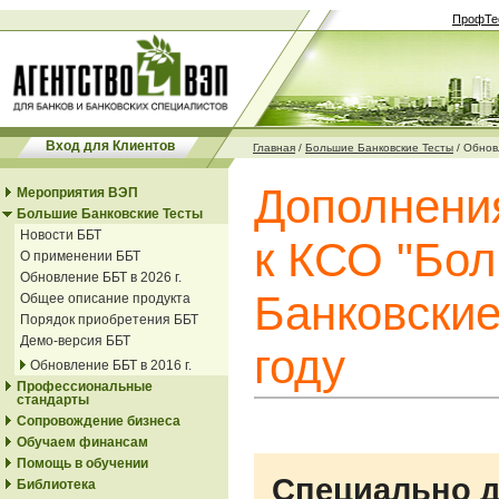
ПрофТе
Вход для Клиентов
Главная
/
Большие Банковские Тесты
/
Обновл
Дополнени
Мероприятия ВЭП
Большие Банковские Тесты
Новости ББТ
к КСО "Бо
О применении ББТ
Обновление ББТ в 2026 г.
Банковские
Общее описание продукта
Порядок приобретения ББТ
Демо-версия ББТ
году
Обновление ББТ в 2016 г.
Профессиональные
стандарты
Сопровождение бизнеса
Обучаем финансам
Помощь в обучении
Специально д
Библиотека