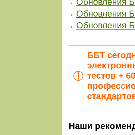
Обновления ББ
Обновления ББ
Обновления ББ
ББТ сегодн
электронны
тестов + 6
професси
стандарто
Наши рекомен