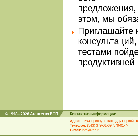
предложения
этом, мы обяз
Приглашайте 
консультаций,
тестами пойде
продуктивней
© 1998 - 2026 Агентство ВЭП
Контактная информация:
Адрес:
г.Екатеринбург, площадь Первой Пя
Телефон:
(343) 379-01-69; 379-01-74
E-mail:
info@vep.ru