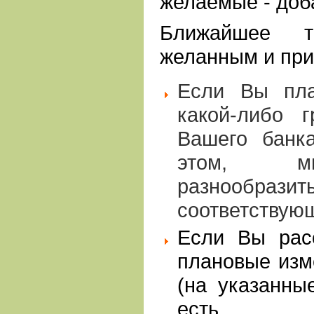
желаемые - доб
Ближайшее те
желанным и при
Если Вы пла
какой-либо г
Вашего банк
этом, мы
разнообраз
соответствую
Если Вы рас
плановые изм
(на указанны
есть до