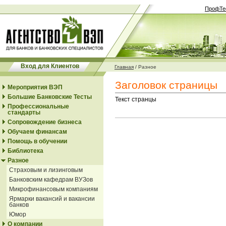
ПрофТе
Вход для Клиентов
Главная
/
Разное
Заголовок страницы
Мероприятия ВЭП
Большие Банковские Тесты
Текст странцы
Профессиональные
стандарты
Сопровождение бизнеса
Обучаем финансам
Помощь в обучении
Библиотека
Разное
Страховым и лизинговым
Банковским кафедрам ВУЗов
Микрофинансовым компаниям
Ярмарки вакансий и вакансии
банков
Юмор
О компании