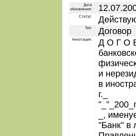
Дата
12.07.20
обновления:
Статус:
Действу
Тип:
Договор
Аннотация:
Д О Г О 
банковск
физическ
и нерези
в иностр
г._
"_"_200_г
_, имен
"Банк" в
Правлени