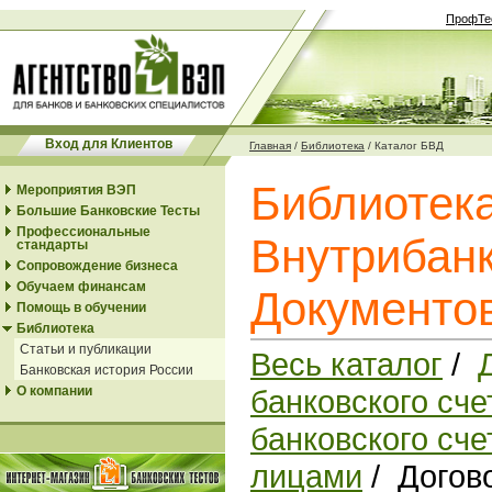
ПрофТе
Вход для Клиентов
Главная
/
Библиотека
/
Каталог БВД
Библиотек
Мероприятия ВЭП
Большие Банковские Тесты
Профессиональные
Внутрибанк
стандарты
Сопровождение бизнеса
Обучаем финансам
Документо
Помощь в обучении
Библиотека
Статьи и публикации
Весь каталог
/
Банковская история России
О компании
банковского сче
банковского сч
лицами
/ Догов