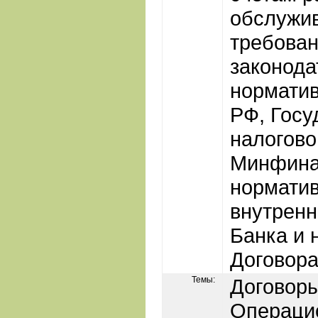
обслужив
требова
законода
нормати
РФ, Госу
налогово
Минфина
норматив
внутренн
Банка и 
Договора
Темы:
Договор
Операци