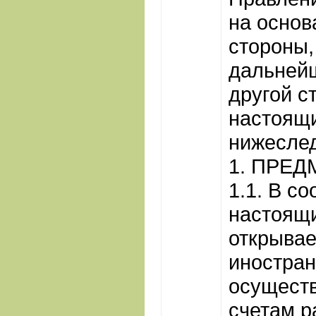
на основ
стороны,
дальнейш
другой с
настоящи
нижесле
1. ПРЕ
1.1. В со
настоящ
открывае
иностран
осуществ
счетам р