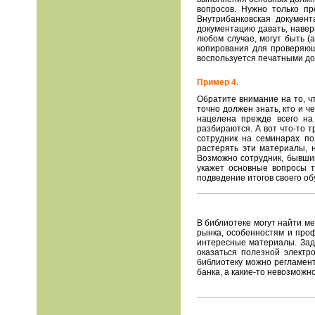
вопросов. Нужно только пр
Внутрибанковская докумен
документацию давать, навер
любом случае, могут быть (
копирования для проверяюще
воспользуется печатными до
Пример 4.
Обратите внимание на то, ч
точно должен знать, кто и ч
нацелена прежде всего на
разбираются. А вот что-то 
сотрудник на семинарах п
растерять эти материалы, 
Возможно сотрудник, бывши
укажет основные вопросы т
подведение итогов своего обу
В библиотеке могут найти ме
рынка, особенностям и проф
интересные материалы. Зада
оказаться полезной электр
библиотеку можно регламент
банка, а какие-то невозможн