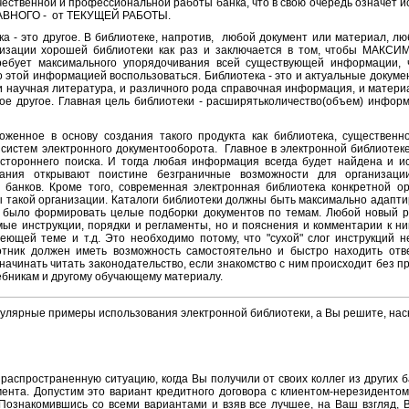
ественной и профессиональной работы банка, что в свою очередь означет ис
ЛАВНОГО - от ТЕКУЩЕЙ РАБОТЫ.
ка - это другое. В библиотеке, напротив, любой документ или материал, 
низации хорошей библиотеки как раз и заключается в том, чтобы МАКС
ребует максимального упорядочивания всей существующей информации, 
 этой информацией воспользоваться. Библиотека - это и актуальные докумен
, и научная литература, и различного рода справочная информация, и матер
е другое. Главная цель библиотеки - расширятьколичество(объем) информ
женное в основу создания такого продукта как библиотека, существенн
систем электронного документооборота. Главное в электронной библиотеке 
естороннего поиска. И тогда любая информация всегда будет найдена и и
вания открывают поистине безграничные возможности для организаци
и банков. Кроме того, современная электронная библиотека конкретной о
ы такой организации. Каталоги библиотеки должны быть максимально адап
о было формировать целые подборки документов по темам. Любой новый р
мые инструкции, порядки и регламенты, но и пояснения и комментарии к н
ющей теме и т.д. Это необходимо потому, что "сухой" слог инструкций н
отник должен иметь возможность самостоятельно и быстро находить от
начинать читать законодательство, если знакомство с ним происходит без п
ебникам и другому обучающему материалу.
улярные примеры использования электронной библиотеки, а Вы решите, наск
распространенную ситуацию, когда Вы получили от своих коллег из других б
ента. Допустим это вариант кредитного договора с клиентом-нерезиденто
Познакомившись со всеми вариантами и взяв все лучшее, на Ваш взгляд, 