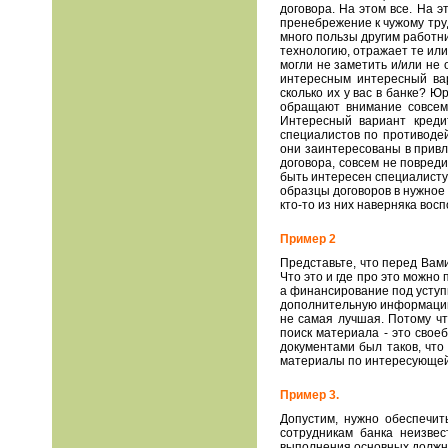
договора. На этом все. На 
пренебрежение к чужому тру
много пользы другим работн
технологию, отражает те ил
могли не заметить и/или не
интересным интересный вар
сколько их у вас в банке? Ю
обращают внимание совсем
Интересный вариант креди
специалистов по противоде
они заинтересованы в привл
договора, совсем не повред
быть интересен специалисту
образцы договоров в нужное 
кто-то из них наверняка во
Пример 2
Представьте, что перед Вам
Что это и где про это можно 
а финансирование под уступк
дополнительную информацию 
не самая лучшая. Потому что
поиск материала - это свое
документами был таков, что
материалы по интересующей 
Пример 3.
Допустим, нужно обеспечит
сотрудникам банка неизвес
выполнения основных должно