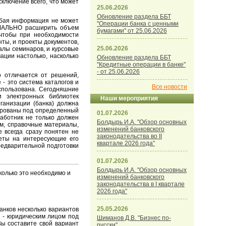
ключение всего, что может
25.06.2026
Обновление раздела ББТ
любая информация не может
"Операции банка с ценными
ИМАЛЬНО расширить объем
бумагами" от 25.06.2026
чтобы при необходимости
ты, и проекты документов,
25.06.2026
иалы семинаров, и курсовые
ации настолько, насколько
Обновление раздела ББТ
"Кредитные операции в банке"
- от 25.06.2026
о отличается от решений,
- это система каталогов и
Все новости
спользована. Сегодняшние
и электронных библиотек
Наши мероприятия
рганизации (банка) должна
тированы под определенный
01.07.2026
аботник не только должен
Болдырь И.А. "Обзор основных
им, справочные материалы,
изменений банковского
е всегда сразу понятен не
законодательства во II
веты на интересующие его
квартале 2026 года"
редварительной подготовки
01.07.2026
Болдырь И.А. "Обзор основных
олько это необходимо и
изменений банковского
законодательства в I квартале
2026 года"
25.05.2026
анков несколько вариантов
м - юридическим лицом под
Шиманов Д.В. "Бизнес по-
Вы составите свой вариант
русски"