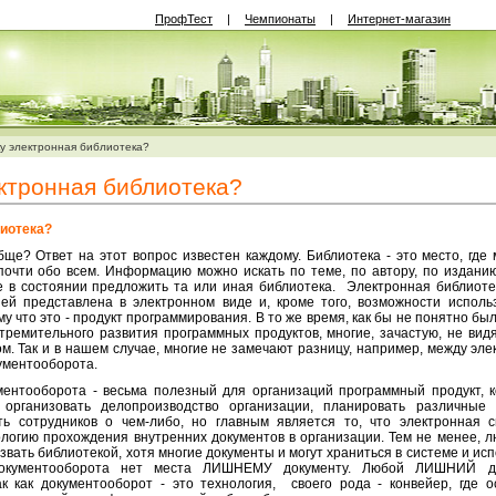
ПрофТест
|
Чемпионаты
|
Интернет-магазин
у электронная библиотека?
ктронная библиотека?
лиотека?
бще? Ответ на этот вопрос известен каждому. Библиотека - это место, гд
очти обо всем. Информацию можно искать по теме, по автору, по изданию
 в состоянии предложить та или иная библиотека. Электронная библиотек
ей представлена в электронном виде и, кроме того, возможности испол
у что это - продукт программирования. В то же время, как бы не понятно б
 стремительного развития программных продуктов, многие, зачастую, не ви
. Так и в нашем случае, многие не замечают разницу, например, между эл
ументооборота.
ментооборота - весьма полезный для организаций программный продукт, 
, организовать делопроизводство организации, планировать различные
ь сотрудников о чем-либо, но главным является то, что электронная 
логию прохождения внутренних документов в организации. Тем не менее, 
вать библиотекой, хотя многие документы и могут храниться в системе и ис
документооборота нет места ЛИШНЕМУ документу. Любой ЛИШНИЙ д
ак как документооборот - это технология, своего рода - конвейер, где 