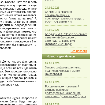
забываете. Вот это и есть
говоров могут принести еще
24.02.2026
тов отражает определенную
орые из которых Вы вполне
Холкин Д.В. "Поэзия
шего банка может оказаться
электрификации и
у, от "мала до велика". А
производительность труда: от
у и юристы, как вы знаете,
ГОЭЛРО к эпохе ИИ"
редитных подразделений.
 внутреннего контроля и
12.02.2026
ов и филиалов, потому что
Болдырь И.А. "Обзор основных
и качества, вытекающая из
изменений банковского
том может наверняка может
законодательства в VI
 положили имеющиеся у Вас
квартале 2025 года"
олучили бы к ним доступ, и
образом.
Все новости
Новости для банков
. Допустим, это факторинг.
07.08.2026
 и называется не факторинг,
Закон о цифровых активах
, а если не все? Где взять
подписан: что ждет рынок
ах. Это хорошая мысль, но
криптовалют
а и в нужное время. А ведь
бы общий порядок работы с
удет в библиотеке найти и
07.08.2026
минаров и т.д.
Россияне всех поколений
активно выбирают
долгосрочные накопления:
спрос на ПДС вырос в 2,6 раза
алистов будет вопросов к
тникам банка будет не до
07.08.2026
то он будет иметь минимум