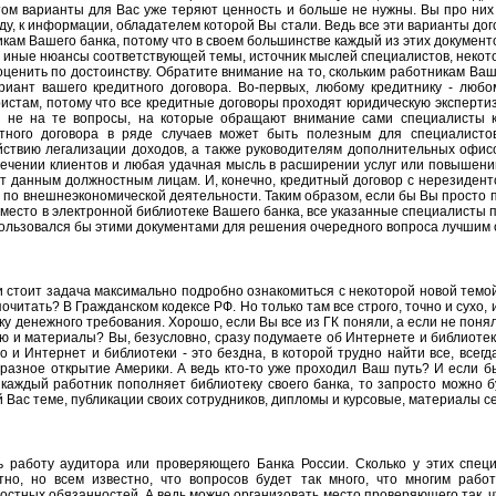
этом варианты для Вас уже теряют ценность и больше не нужны. Вы про них 
ду, к информации, обладателем которой Вы стали. Ведь все эти варианты до
икам Вашего банка, потому что в своем большинстве каждый из этих докумен
и иные нюансы соответствующей темы, источник мыслей специалистов, некот
 оценить по достоинству. Обратите внимание на то, скольким работникам Ва
иант вашего кредитного договора. Во-первых, любому кредитнику - любом
ристам, потому что все кредитные договоры проходят юридическую экспертиз
 не на те вопросы, на которые обращают внимание сами специалисты к
тного договора в ряде случаев может быть полезным для специалистов
йствию легализации доходов, а также руководителям дополнительных офис
ечении клиентов и любая удачная мысль в расширении услуг или повышени
ит данным должностным лицам. И, конечно, кредитный договор с нерезиден
 по внешнеэкономической деятельности. Таким образом, если бы Вы просто
место в электронной библиотеке Вашего банка, все указанные специалисты п
спользовался бы этими документами для решения очередного вопроса лучшим 
и стоит задача максимально подробно ознакомиться с некоторой новой темой
почитать? В Гражданском кодексе РФ. Но только там все строго, точно и сухо,
у денежного требования. Хорошо, если Вы все из ГК поняли, а если не поняли
и материалы? Вы, безусловно, сразу подумаете об Интернете и библиотек
 и Интернет и библиотеки - это бездна, в которой трудно найти все, всегд
бразное открытие Америки. А ведь кто-то уже проходил Ваш путь? И если 
 каждый работник пополняет библиотеку своего банка, то запросто можно б
Вас теме, публикации своих сотрудников, дипломы и курсовые, материалы се
ь работу аудитора или проверяющего Банка России. Сколько у этих специ
тно, но всем известно, что вопросов будет так много, что многим рабо
стных обязанностей. А ведь можно организовать место проверяющего так, ч