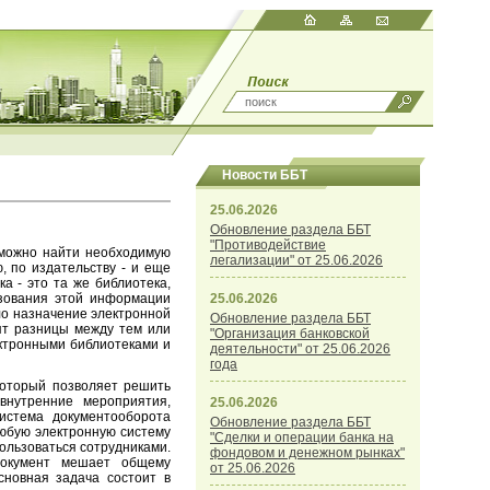
Новости ББТ
25.06.2026
Обновление раздела ББТ
"Противодействие
е можно найти необходимую
легализации" от 25.06.2026
, по издательству - и еще
а - это та же библиотека,
ьзования этой информации
25.06.2026
ыло назначение электронной
Обновление раздела ББТ
дят разницы между тем или
"Организация банковской
ектронными библиотеками и
деятельности" от 25.06.2026
года
который позволяет решить
 внутренние мероприятия,
25.06.2026
система документооборота
Обновление раздела ББТ
любую электронную систему
"Сделки и операции банка на
пользоваться сотрудниками.
фондовом и денежном рынках"
окумент мешает общему
от 25.06.2026
основная задача состоит в