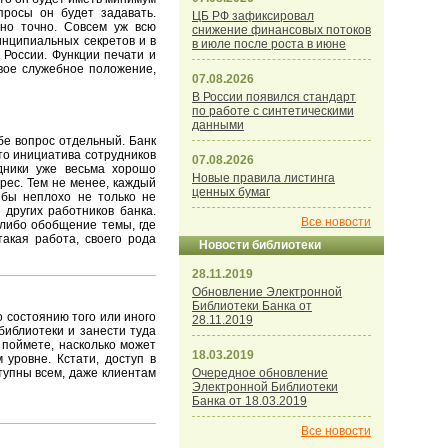
просы он будет задавать.
ЦБ РФ зафиксировал
нно точно. Совсем уж всю
снижение финансовых потоков
инципиальных секретов и в
в июле после роста в июне
 России. Функции печати и
свое служебное положение,
07.08.2026
В России появился стандарт
по работе с синтетическими
данными
бе вопрос отдельный. Банк
что инициатива сотрудников
07.08.2026
удники уже весьма хорошо
Новые правила листинга
ерес. Тем не менее, каждый
ценных бумаг
 бы неплохо не только не
 других работников банка.
Все новости
либо обобщение темы, где
акая работа, своего рода
Новости библиотеки
28.11.2019
Обновление Электронной
Библиотеки Банка от
о состоянию того или иного
28.11.2019
библиотеки и занести туда
 поймете, насколько может
18.03.2019
уровне. Кстати, доступ в
тупны всем, даже клиентам
Очередное обновление
Электронной Библиотеки
Банка от 18.03.2019
Все новости