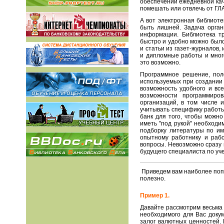
обеспечении ежедневной кач
помешать или отвлечь от Г
А вот электронная библиоте
быть лишней. Задача орга
информации. Библиотека т
быстро и удобно можно было
и статьи из газет-журналов
и дипломные работы и много
это возможно.
Программное решение, поло
используемых при создании 
возможность удобного и вс
возможности программиро
организаций, в том числе 
учитывать специфику работ
банк для того, чтобы можн
иметь "под рукой" необходи
подборку литературы по име
опытному работнику и раб
вопросы. Невозможно сразу 
будущего специалиста по уч
Приведем вам наиболее поп
полезно.
Пример 1.
Давайте рассмотрим весьма 
необходимого для Вас докум
залог валютных ценностей. 