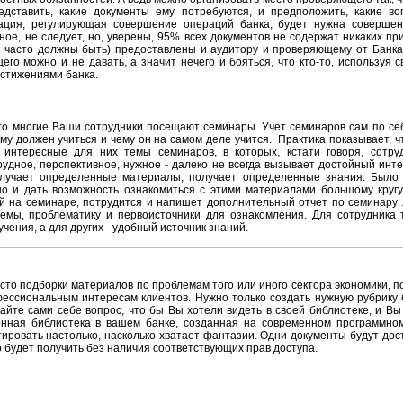
едставить, какие документы ему потребуются, и предположить, какие во
тация, регулирующая совершение операций банка, будет нужна соверше
ное, не следует, но, уверены, 95% всех документов не содержат никаких пр
а часто должны быть) предоставлены и аудитору и проверяющему от Банка
го можно и не давать, а значит нечего и бояться, что кто-то, используя 
стижениями банка.
то многие Ваши сотрудники посещают семинары. Учет семинаров сам по се
ему должен учиться и чему он на самом деле учится. Практика показывает, 
 интересные для них темы семинаров, в которых, кстати говоря, сотр
трудное, перспективное, нужное - далеко не всегда вызывает достойный инт
олучает определенные материалы, получает определенные знания. Было
но и дать возможность ознакомиться с этими материалами большому кругу
й на семинаре, потрудится и напишет дополнительный отчет по семинару 
емы, проблематику и первоисточники для ознакомления. Для сотрудника т
чения, а для других - удобный источник знаний.
сто подборки материалов по проблемам того или иного сектора экономики, п
ессиональным интересам клиентов. Нужно только создать нужную рубрику 
йте сами себе вопрос, что бы Вы хотели видеть в своей библиотеке, и Вы
онная библиотека в вашем банке, созданная на современном программном 
ировать настолько, насколько хватает фантазии. Одни документы будут дос
о будет получить без наличия соответствующих прав доступа.