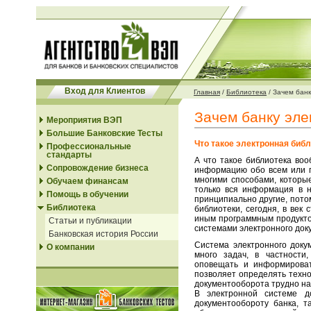
Вход для Клиентов
Главная
/
Библиотека
/
Зачем банк
Зачем банку эле
Мероприятия ВЭП
Большие Банковские Тесты
Что такое электронная биб
Профессиональные
стандарты
А что такое библиотека воо
Сопровождение бизнеса
информацию обо всем или п
многими способами, которые
Обучаем финансам
только вся информация в н
Помощь в обучении
принципиально другие, потом
Библиотека
библиотеки, сегодня, в век
иным программным продуктом
Статьи и публикации
системами электронного док
Банковская история России
Система электронного доку
О компании
много задач, в частности
оповещать и информироват
позволяет определять техно
документооборота трудно наз
В электронной системе 
документообороту банка, т