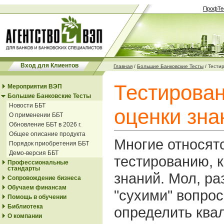
ПрофТе
Вход для Клиентов
Главная
/
Большие Банковские Тесты
/
Тести
Тестирован
Мероприятия ВЭП
Большие Банковские Тесты
Новости ББТ
оценки зна
О применении ББТ
Обновление ББТ в 2026 г.
Общее описание продукта
Многие относятс
Порядок приобретения ББТ
Демо-версия ББТ
тестированию, к
Профессиональные
стандарты
знаний. Мол, ра
Сопровождение бизнеса
Обучаем финансам
"сухими" вопро
Помощь в обучении
Библиотека
определить кв
О компании