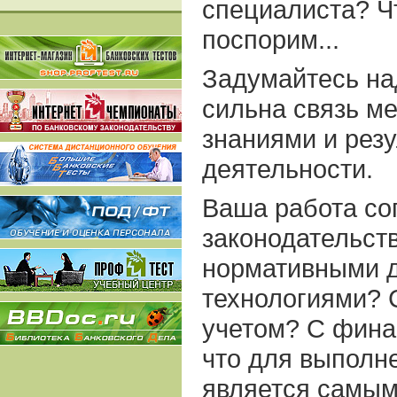
специалиста? Ч
поспорим...
Задумайтесь на
сильна связь м
знаниями и рез
деятельности.
Ваша работа со
законодательст
нормативными 
технологиями? 
учетом? С фин
что для выполн
является самы