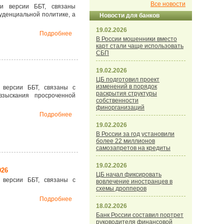
Все новости
и версии ББТ, связаны
уденциальной политике, а
Новости для банков
19.02.2026
Подробнее
В России мошенники вместо
карт стали чаще использовать
СБП
19.02.2026
ЦБ подготовил проект
изменений в порядок
 версии ББТ, связаны с
раскрытия структуры
зыскания просроченной
собственности
финорганизаций
Подробнее
19.02.2026
В России за год установили
более 22 миллионов
самозапретов на кредиты
19.02.2026
026
ЦБ начал фиксировать
 версии ББТ, связаны с
вовлечение иностранцев в
схемы дропперов
Подробнее
18.02.2026
Банк России составил портрет
руководителя финансовой