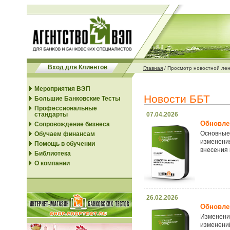
Вход для Клиентов
Главная
/
Просмотр новостной ле
Мероприятия ВЭП
Новости ББТ
Большие Банковские Тесты
Профессиональные
стандарты
07.04.2026
Обновлен
Сопровождение бизнеса
Основные
Обучаем финансам
изменения
Помощь в обучении
внесения 
Библиотека
О компании
26.02.2026
Обновлен
Изменения
изменени