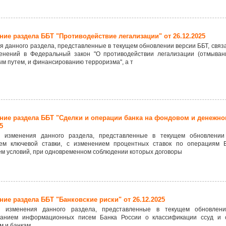
ие раздела ББТ "Противодействие легализации" от 26.12.2025
 данного раздела, представленные в текущем обновлении версии ББТ, связа
енений в Федеральный закон "О противодействии легализации (отмыван
м путем, и финансированию терроризма", а т
ние раздела ББТ "Сделки и операции банка на фондовом и денежно
5
 изменения данного раздела, представленные в текущем обновлении
ем ключевой ставки, с изменением процентных ставок по операциям Б
ем условий, при одновременном соблюдении которых договоры
ие раздела ББТ "Банковские риски" от 26.12.2025
 изменения данного раздела, представленные в текущем обновлени
ванием информационных писем Банка России о классификации ссуд и 
 и банкам.