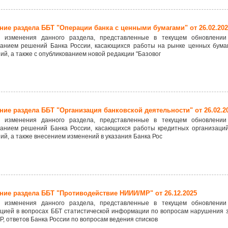
ие раздела ББТ "Операции банка с ценными бумагами" от 26.02.202
 изменения данного раздела, представленные в текущем обновлении
ванием решений Банка России, касающихся работы на рынке ценных бумаг
ий, а также с опубликованием новой редакции "Базовог
ие раздела ББТ "Организация банковской деятельности" от 26.02.2
 изменения данного раздела, представленные в текущем обновлении
ванием решений Банка России, касающихся работы кредитных организаций
ий, а также внесением изменений в указания Банка Рос
ие раздела ББТ "Противодействие НИИИ/МР" от 26.12.2025
 изменения данного раздела, представленные в текущем обновлении
ацией в вопросах ББТ статистической информации по вопросам нарушения 
 ответов Банка России по вопросам ведения списков