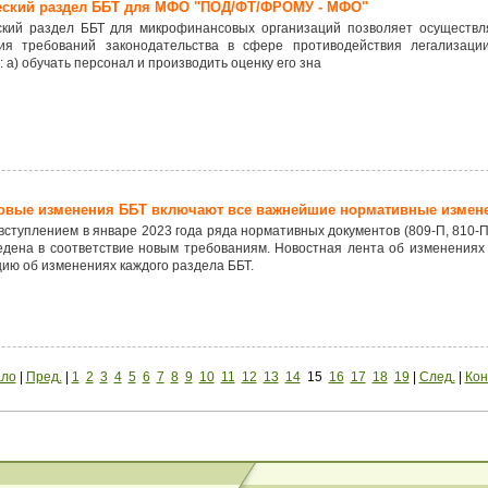
еский раздел ББТ для МФО "ПОД/ФТ/ФРОМУ - МФО"
ский раздел ББТ для микрофинансовых организаций позволяет осуществл
ия требований законодательства в сфере противодействия легализаци
: а) обучать персонал и производить оценку его зна
овые изменения ББТ включают все важнейшие нормативные измен
 вступлением в январе 2023 года ряда нормативных документов (809-П, 810-П
едена в соответствие новым требованиям. Новостная лента об изменениях
ию об изменениях каждого раздела ББТ.
ало
|
Пред.
|
1
2
3
4
5
6
7
8
9
10
11
12
13
14
15
16
17
18
19
|
След.
|
Кон