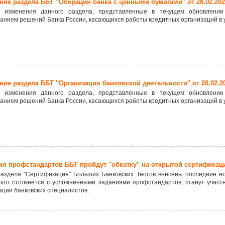
ие раздела ББТ "Операции банка с ценными бумагами" от 28.02.202
 изменения данного раздела, представленные в текущем обновлении
анием решений Банка России, касающихся работы кредитных организаций в 
ие раздела ББТ "Организация банковской деятельности" от 28.02.2
 изменения данного раздела, представленные в текущем обновлении
анием решений Банка России, касающихся работы кредитных организаций в 
ия профстандартов ББТ пройдут "обкатку" на открытой сертификац
раздела "Сертификация" Больших Банковских Тестов внесены последние н
 кто столкнется с усложненными заданиями профстандартов, станут участ
ции банковских специалистов.