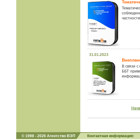
Тематич
Тематиче
соблюден
частности
31.01.2023
Внеплан
В связи с
ББТ прив
информац
Нач
© 1998 - 2026 Агентство ВЭП
Контактная информация: