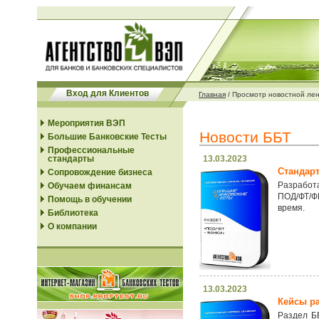
Вход для Клиентов
Главная
/
Просмотр новостной ле
Мероприятия ВЭП
Новости ББТ
Большие Банковские Тесты
Профессиональные
стандарты
13.03.2023
Стандар
Сопровождение бизнеса
Разработ
Обучаем финансам
ПОД/ФТ/Ф
Помощь в обучении
время.
Библиотека
О компании
13.03.2023
Кейсы р
Раздел Б