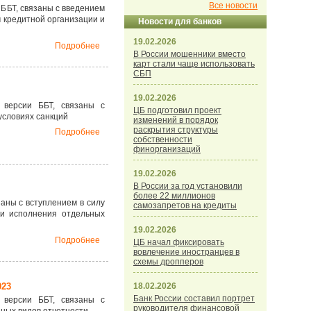
Все новости
ББТ, связаны с введением
 кредитной организации и
Новости для банков
19.02.2026
Подробнее
В России мошенники вместо
карт стали чаще использовать
СБП
19.02.2026
 версии ББТ, связаны с
ЦБ подготовил проект
условиях санкций
изменений в порядок
раскрытия структуры
Подробнее
собственности
финорганизаций
19.02.2026
В России за год установили
более 22 миллионов
аны с вступлением в силу
самозапретов на кредиты
ки исполнения отдельных
19.02.2026
Подробнее
ЦБ начал фиксировать
вовлечение иностранцев в
схемы дропперов
18.02.2026
023
Банк России составил портрет
 версии ББТ, связаны с
руководителя финансовой