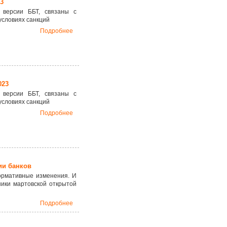
3
 версии ББТ, связаны с
условиях санкций
Подробнее
023
 версии ББТ, связаны с
условиях санкций
Подробнее
ии банков
ормативные изменения. И
ники мартовской открытой
Подробнее