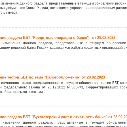
изменения данного раздела, представленные в текущем обновлении версии 
ых документов Банка России, касающихся управления операционным риском
го размера.
ие раздела ББТ "Кредитные операции в банке" - от 28.02.2022
 изменения данного раздела, представленные в текущем обновлении
анием решений Банка России, касающихся работы кредитных организаций в 
ие тестов ББТ по теме "Налогообложение" от 28.02.2023
изменения тестов, представленные в текущем обновлении версии ББТ, связ
й федерального закона от 28.12.2022 N 565-ФЗ, скорректировавших сро
стей налоговыми агентами
ие раздела ББТ "Бухгалтерский учет и отчетность банка" от 28.02.2
 изменения данного раздела, представленные в текущем обновлении