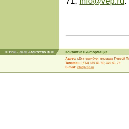
71,
info@vep.ru
.
© 1998 - 2026 Агентство ВЭП
Контактная информация:
Адрес:
г.Екатеринбург, площадь Первой Пя
Телефон:
(343) 379-01-69; 379-01-74
E-mail:
info@vep.ru