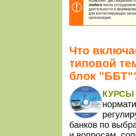
позволяет дистанционно п
любого
числа сотрудников
деятельности и формиров
для контролирующих органо
организации.
Что включа
типовой те
блок "ББТ"
КУРС
нормати
регулир
банков по выбр
и вопросам, со