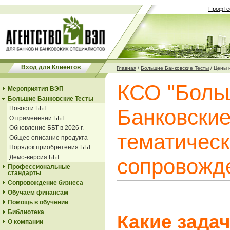
ПрофТе
Вход для Клиентов
Главная
/
Большие Банковские Тесты
/
Цены 
КСО "Боль
Мероприятия ВЭП
Большие Банковские Тесты
Новости ББТ
Банковские
О применении ББТ
Обновление ББТ в 2026 г.
тематическ
Общее описание продукта
Порядок приобретения ББТ
Демо-версия ББТ
сопровожд
Профессиональные
стандарты
Сопровождение бизнеса
Обучаем финансам
Помощь в обучении
Библиотека
Какие зада
О компании