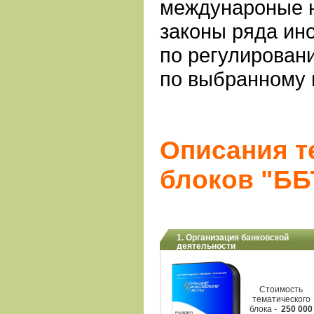
междунароные н
законы ряда ин
по регулирован
по выбранному 
Описания т
блоков "Б
1. Организация банковской
деятельности
Cтоимость
тематического
блока -
250 000