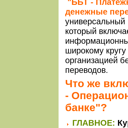
"ББТ - Платеж
денежные пер
универсальный 
который включае
информационны
широкому кругу 
организацией б
переводов.
Что же вкл
- Операцио
банке"?
ГЛАВНОЕ:
Ку