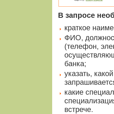
В запросе нео
краткое наиме
ФИО, должнос
(телефон, эле
осуществляющ
банка;
указать, како
запрашивается
какие специал
специализация
встрече.