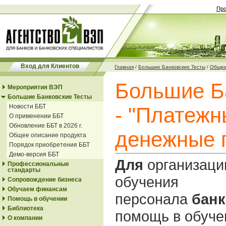
Про
Вход для Клиентов
Главная
/
Большие Банковские Тесты
/
Общее
Большие Б
Мероприятия ВЭП
Большие Банковские Тесты
Новости ББТ
- "Платежн
О применении ББТ
Обновление ББТ в 2026 г.
денежные 
Общее описание продукта
Порядок приобретения ББТ
Демо-версия ББТ
Для
организаци
Профессиональные
стандарты
обучения
Сопровождение бизнеса
Обучаем финансам
персонала
банк
Помощь в обучении
Библиотека
помощь в обуче
О компании