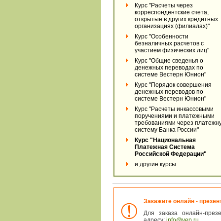
Курс "Расчеты через
корреспондентские счета,
открытые в других кредитных
организациях (филиалах)"
Курс "Особенности
безналичных расчетов с
участием физических лиц"
Курс "Общие сведенья о
денежных переводах по
системе Вестерн Юнион"
Курс "Порядок совершения
денежных переводов по
системе Вестерн Юнион"
Курс "Расчеты инкассовыми
поручениями и платежными
требованиями через платежн
систему Банка России"
Курс "Национальная
Платежная Система
Российской Федерации"
и другие курсы.
Закажите онлайн - презе
Для заказа онлайн-през
адресу:
info@vep.ru