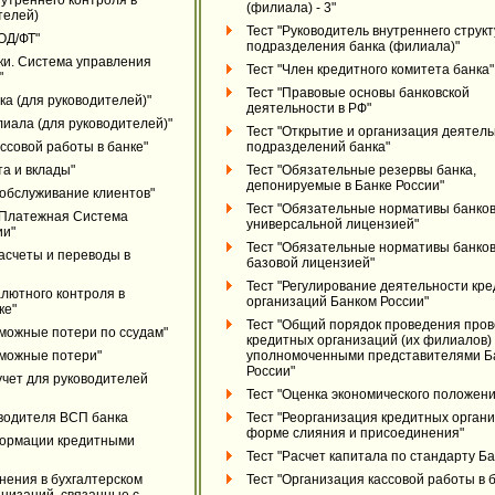
нутреннего контроля в
(филиала) - 3"
телей)
Тест "Руководитель внутреннего струк
ОД/ФТ"
подразделения банка (филиала)"
ски. Система управления
Тест "Член кредитного комитета банка"
"
Тест "Правовые основы банковской
ка (для руководителей)"
деятельности в РФ"
лиала (для руководителей)"
Тест "Открытие и организация деятел
ссовой работы в банке"
подразделений банка"
та и вклады"
Тест "Обязательные резервы банка,
депонируемые в Банке России"
обслуживание клиентов"
Тест "Обязательные нормативы банков
 Платежная Система
универсальной лицензией"
ии"
Тест "Обязательные нормативы банков
асчеты и переводы в
базовой лицензией"
Тест "Регулирование деятельности кр
алютного контроля в
организаций Банком России"
ке"
Тест "Общий порядок проведения пров
зможные потери по ссудам"
кредитных организаций (их филиалов)
зможные потери"
уполномоченными представителями Б
России"
учет для руководителей
Тест "Оценка экономического положени
оводителя ВСП банка
Тест "Реорганизация кредитных органи
форме слияния и присоединения"
формации кредитными
Тест "Расчет капитала по стандарту Баз
нения в бухгалтерском
Тест "Организация кассовой работы в 