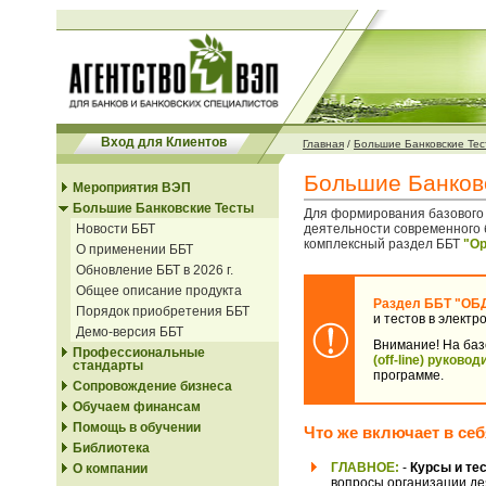
Вход для Клиентов
Главная
/
Большие Банковские Тес
Большие Банковс
Мероприятия ВЭП
Большие Банковские Тесты
Для формирования базового 
Новости ББТ
деятельности современного 
комплексный раздел ББТ
"Ор
О применении ББТ
Обновление ББТ в 2026 г.
Общее описание продукта
Раздел ББТ "ОБ
Порядок приобретения ББТ
и тестов
в электр
Демо-версия ББТ
Внимание! На баз
Профессиональные
(off-line) руков
стандарты
программе
.
Сопровождение бизнеса
Обучаем финансам
Помощь в обучении
Что же включает в се
Библиотека
ГЛАВНОЕ:
-
Курсы и те
О компании
вопросы организации де