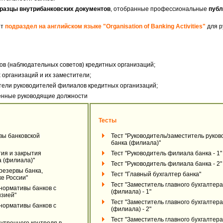
разцы внутрибанковских документов
, отобранные профессиональные
публ
ет
подраздел на английском языке "Organisation of Banking Activities"
для р
ов (наблюдательных советов) кредитных организаций;
 организаций и их заместители;
тели руководителей филиалов кредитных организаций;
енные руководящие должности
Тесты
вы банковской
Тест "Руководитель/заместитель руко
банка (филиала)"
тия и закрытия
Тест "Руководитель филиала банка - 1"
 (филиала)"
Тест "Руководитель филиала банка - 2"
резервы банка,
Тест "Главный бухгалтер банка"
е России"
Тест "Заместитель главного бухгалтера
нормативы банков с
(филиала) - 1"
нзией"
Тест "Заместитель главного бухгалтера
нормативы банков с
(филиала) - 2"
Тест "Заместитель главного бухгалтера