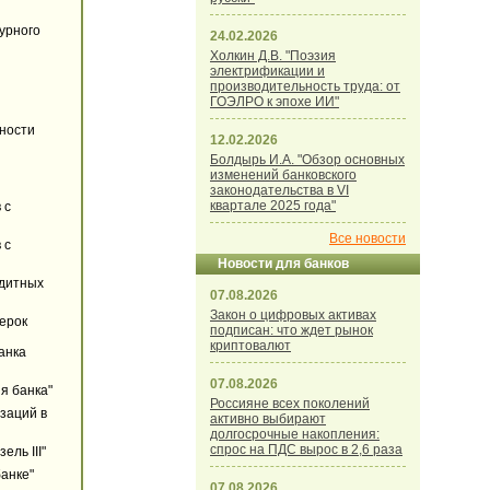
турного
24.02.2026
Холкин Д.В. "Поэзия
электрификации и
производительность труда: от
ГОЭЛРО к эпохе ИИ"
ьности
12.02.2026
Болдырь И.А. "Обзор основных
изменений банковского
законодательства в VI
квартале 2025 года"
 с
Все новости
 с
Новости для банков
едитных
07.08.2026
Закон о цифровых активах
ерок
подписан: что ждет рынок
криптовалют
анка
07.08.2026
я банка"
Россияне всех поколений
заций в
активно выбирают
долгосрочные накопления:
спрос на ПДС вырос в 2,6 раза
ель III"
банке"
07.08.2026