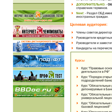
ДОПОЛНИТЕЛЬНО: -
Об
справочник терминов.
New!
: - Раздел ОБД име
иностранных граждан.
Целевая аудитория:
Члены советов директор
Руководители кредитных
Руководители и замести
Кандидаты на перечисл
Курсы
Курс "Правовые осно
деятельности в РФ"
Курс "Порядок откры
подразделений банка
Курс "Обязательные 
депонируемые в Банк
Курс "Обязательные 
универсальной лице
Курс "Обязательные 
базовой лицензией"