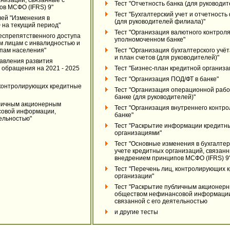
анизаций, связанные с
Тест "Отчетность банка (для руководит
ов МСФО (IFRS) 9"
Тест "Бухгалтерский учет и отчетност
лей "Изменения в
(для руководителей филиала)"
 на текущий период"
Тест "Организация валютного контроля
еспрепятственного доступа
уполномоченном банке"
м лицам с инвалидностью и
пам населения"
Тест "Организация бухгалтерского учёт
и план счетов (для руководителей)"
авления развития
 обращения на 2021 - 2025
Тест "Бизнес-план кредитной организа
Тест "Организация ПОД/ФТ в банке"
 контролирующих кредитные
Тест "Организация операционной рабо
банке (для руководителей)"
бличным акционерным
Тест "Организация внутреннего контро
овой информации,
банке"
тельностью"
Тест "Раскрытие информации кредитн
организациями"
Тест "Основные изменения в бухгалте
учете кредитных организаций, связанн
внедрением принципов МСФО (IFRS) 9
Тест "Перечень лиц, контролирующих 
организации"
Тест "Раскрытие публичным акционер
обществом нефинансовой информаци
связанной с его деятельностью
и другие тесты