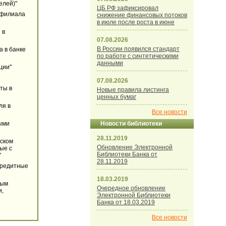
елей)"
ЦБ РФ зафиксировал
ь филиала
снижение финансовых потоков
в июле после роста в июне
 в
07.08.2026
В России появился стандарт
а в банке
по работе с синтетическими
данными
ции"
07.08.2026
ты в
Новые правила листинга
ценных бумаг
ля в
Все новости
Новости библиотеки
ыми
28.11.2019
рском
Обновление Электронной
ые с
Библиотеки Банка от
"
28.11.2019
кредитные
18.03.2019
ным
Очередное обновление
и,
Электронной Библиотеки
Банка от 18.03.2019
Все новости