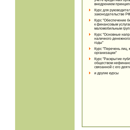
учете кредитных орг
внедрением принцип
Курс для руководите
законодательстве РФ
Курс "Обеспечение б
к финансовым услуга
маломобильным груп
Курс "Основные напр
наличного денежного
годы"
Курс "Перечень лиц,
организации"
Курс "Раскрытие пу
обществом нефинанс
связанной с его дея
и другие курсы