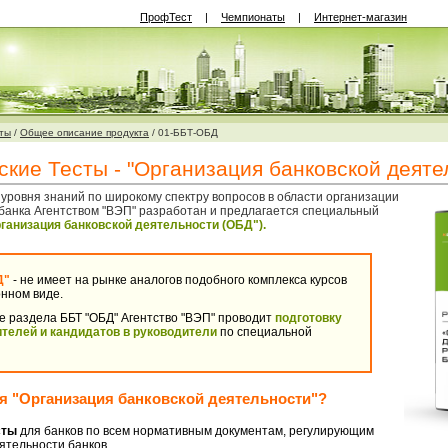
ПрофТест
|
Чемпионаты
|
Интернет-магазин
ты
/
Общее описание продукта
/
01-ББТ-ОБД
кие Тесты - "Организация банковской деяте
уровня знаний по широкому спектру вопросов в области организации
банка Агентством "ВЭП" разработан и предлагается специальный
ганизация банковской деятельности (ОБД").
Д"
-
не имеет на рынке аналогов подобного комплекса курсов
онном виде.
е раздела ББТ "ОБД" Агентство "ВЭП" проводит
подготовку
одителей и кандидатов в руководители
по специальной
бя "Организация банковской деятельности"?
сты
для банков по всем нормативным документам, регулирующим
ятельности банков.