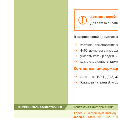
Закажите онлайн 
Для заказа онлай
В запросе необходимо указ
краткое наименование в
ФИО, должность и коорд
указать, какой р аздел 
какие специалисты (долж
Контактная информац
Агентство "ВЭП", (343) 3
Южакова Татьяна Виктор
© 1998 - 2026 Агентство ВЭП
Контактная информация:
Адрес:
г.Екатеринбург, площадь 
Телефон:
(343) 379-01-69; 379-