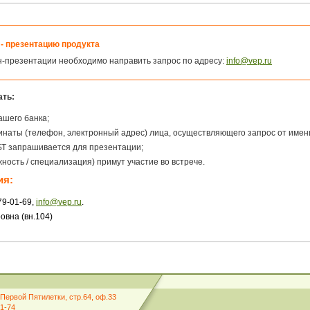
- презентацию продукта
н-презентации необходимо направить запрос по адресу:
info@vep.ru
ать:
ашего банка;
инаты (телефон, электронный адрес) лица, осуществляющего запрос от имени
ББТ запрашивается для презентации;
ность / специализация) примут участие во встрече.
ия:
79-01-69,
info@vep.ru
.
овна (вн.104)
Первой Пятилетки, стр.64, оф.33
01-74