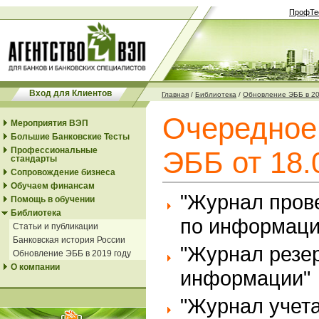
ПрофТе
Вход для Клиентов
Главная
/
Библиотека
/
Обновление ЭББ в 20
Очередное
Мероприятия ВЭП
Большие Банковские Тесты
Профессиональные
ЭББ от 18.
стандарты
Сопровождение бизнеса
Обучаем финансам
"Журнал пров
Помощь в обучении
Библиотека
по информаци
Статьи и публикации
Банковская история России
"Журнал резе
Обновление ЭББ в 2019 году
О компании
информации"
"Журнал учет