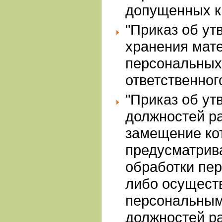
допущенных к
"Приказ об ут
хранения мат
персональных
ответственног
"Приказ об ут
должностей ра
замещение ко
предусматрив
обработки пе
либо осуществ
персональным
должностей ра