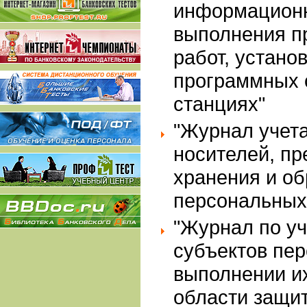
информационн
выполнения п
работ, устано
программных 
станциях"
"Журнал учет
носителей, п
хранения и об
персональных
"Журнал по у
субъектов пе
выполнении их
области защи