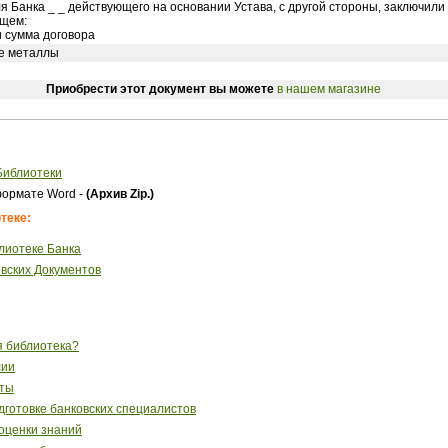
я Банка _ _ действующего на основании Устава, с другой стороны, заключили
щем:
и сумма договора
е металлы
Приобрести этот документ вы можете
в нашем магазине
Библиотеки
ормате Word -
(Архив Zip.)
теке:
лиотеке Банка
вских Документов
я библиотека?
сии
сты
готовке банковских специалистов
 оценки знаний