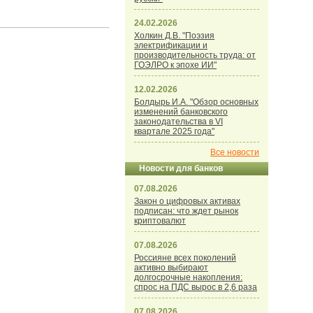
24.02.2026
Холкин Д.В. "Поэзия
электрификации и
производительность труда: от
ГОЭЛРО к эпохе ИИ"
12.02.2026
Болдырь И.А. "Обзор основных
изменений банковского
законодательства в VI
квартале 2025 года"
Все новости
Новости для банков
07.08.2026
Закон о цифровых активах
подписан: что ждет рынок
криптовалют
07.08.2026
Россияне всех поколений
активно выбирают
долгосрочные накопления:
спрос на ПДС вырос в 2,6 раза
07.08.2026