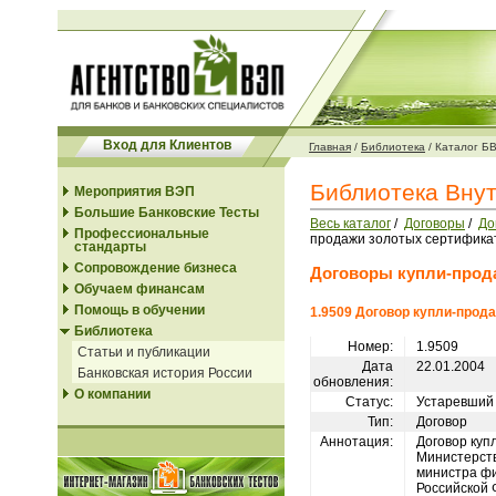
Вход для Клиентов
Главная
/
Библиотека
/
Каталог Б
Библиотека Вну
Мероприятия ВЭП
Большие Банковские Тесты
Весь каталог
/
Договоры
/
До
Профессиональные
продажи золотых сертификат
стандарты
Сопровождение бизнеса
Договоры купли-прод
Обучаем финансам
Помощь в обучении
1.9509 Договор купли-прод
Библиотека
Номер:
1.9509
Статьи и публикации
Дата
22.01.2004
Банковская история России
обновления:
О компании
Статус:
Устаревший
Тип:
Договор
Аннотация:
Договор куп
Министерств
министра фи
Российской 