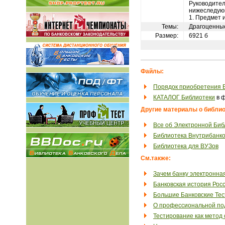
Руководител
нижеследую
1. Предмет 
Темы:
Драгоценны
Размер:
6921 б
Файлы:
Порядок приобретения 
КАТАЛОГ Библиотеки
в ф
Другие материалы о библио
Все об Электронной Биб
Библиотека Внутрибанко
Библиотека для ВУЗов
См.также:
Зачем банку электронна
Банковская история Рос
Большие Банковские Те
О профессиональной под
Тестирование как метод