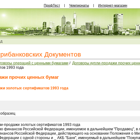
ПрофТест
|
Чемпионаты
|
Интернет-магазин
ВД
трибанковских Документов
говоры операций с ценными бумагами
/
Договоры купли-продажи прочих ценн
ов 1993 года
ажи прочих ценных бумаг
ажи золотых сертификатов 1993 года
 образец
ли-продажи золотых сертификатов 1993 года
о финансов Российской Федерации, именуемое в дальнейшем "Продавец", в 
нансов Российской Федерации, действующего на основании Положения о М
Федерации с одной стороны и _ АКБ "Банк", именуемый в дальнейшем "Покупат