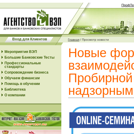
ПрофТе
Вход для Клиентов
Главная
/
Просмотр новости
Новые фо
Мероприятия ВЭП
Большие Банковские Тесты
взаимодейс
Профессиональные
стандарты
Сопровождение бизнеса
Пробирной
Обучаем финансам
Помощь в обучении
надзорным
Библиотека
О компании