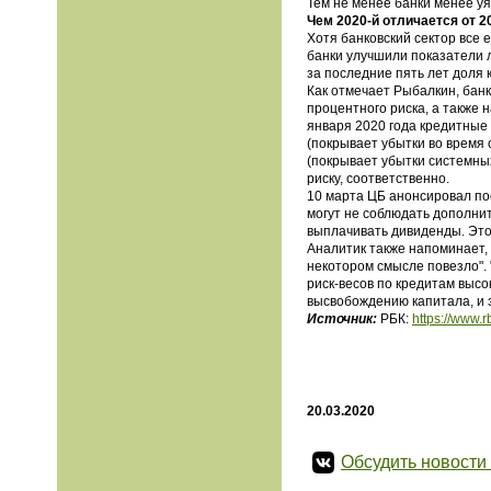
Тем не менее банки менее уяз
Чем 2020-й отличается от 2
Хотя банковский сектор все 
банки улучшили показатели л
за последние пять лет доля 
Как отмечает Рыбалкин, банк
процентного риска, а также
января 2020 года кредитные
(покрывает убытки во время
(покрывает убытки системных
риску, соответственно.
10 марта ЦБ анонсировал пос
могут не соблюдать дополни
выплачивать дивиденды. Это 
Аналитик также напоминает, ч
некотором смысле повезло". 
риск-весов по кредитам высо
высвобождению капитала, и 
Источник:
РБК:
https://www.
20.03.2020
Обсудить новости