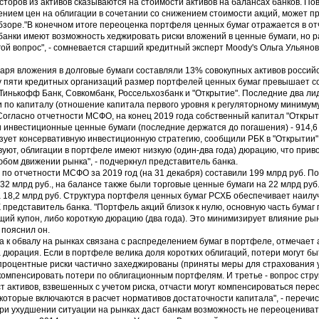
есторов из активов сказываются на стоимости активов на балансах банков. 
нием цен на облигации в сочетании со снижением стоимости акций, может пр
обзоре."В конечном итоге переоценка портфеля ценных бумаг отражается в от
 банки имеют возможность хеджировать риски вложений в ценные бумаги, но 
угой вопрос", - сомневается старший кредитный эксперт Moody's Ольга Ульянов
варя вложения в долговые бумаги составляли 13% совокупных активов российс
о у пяти кредитных организаций размер портфелей ценных бумаг превышает с
Тинькофф Банк, Совкомбанк, Россельхозбанк и "Открытие". Последние два ли
и по капиталу (отношение капитала первого уровня к регуляторному минимум
Согласно отчетности МСФО, на конец 2019 года собственный капитал "Открыт
 и инвестиционные ценные бумаги (последние держатся до погашения) - 914,6 
зует консервативную инвестиционную стратегию, сообщили РБК в "Открытии".
уют, облигации в портфеле имеют низкую (один-два года) дюрацию, что прив
бом движении рынка", - подчеркнул представитель банка.
по отчетности МСФО за 2019 год (на 31 декабря) составили 199 млрд руб. 
32 млрд руб., на балансе также были торговые ценные бумаги на 22 млрд руб
18,2 млрд руб. Структура портфеля ценных бумаг РСХБ обеспечивает наил
представитель банка. "Портфель акций близок к нулю, основную часть бумаг
ий купон, либо короткую дюрацию (два года). Это минимизирует влияние ры
 пояснил он.
а к обвалу на рынках связана с распределением бумаг в портфеле, отмечает
 дюрация. Если в портфеле велика доля коротких облигаций, потери могут б
их процентные риски частично захеджированы (приняты меры для страхования
т компенсировать потери по облигационным портфелям. И третье - вопрос стру
 активов, взвешенных с учетом риска, отчасти могут компенсироваться пере
оторые включаются в расчет нормативов достаточности капитала", - перечис
 при ухудшении ситуации на рынках даст банкам возможность не переоценива