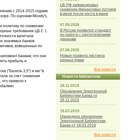
ЦБ РФ зафиксировал
снижение финансовых потоков
внению с 2014-2015 годами
в июле после роста в июне
зоре. По оценкам Moody's,
07.08.2026
ли политику по снижению
В России появился стандарт
торные требования ЦБ.С 1
по работе с синтетическими
точности капитала
данными
но значимых банков
активов, взвешенных по
07.08.2026
Новые правила листинга
 напомнил банкам, что они
ценных бумаг
лять прибыль и
Все новости
а ("Базель 3,5") и им "в
итала за счет снижения
Новости библиотеки
 что привело к
28.11.2019
ыбалкин.
Обновление Электронной
Библиотеки Банка от
28.11.2019
18.03.2019
Очередное обновление
Электронной Библиотеки
Банка от 18.03.2019
Все новости