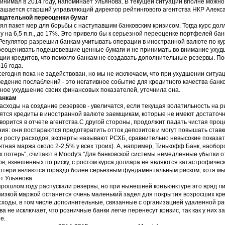
инимал в 2014 году, напоминает Ульянова. В текущей ситуации вполне можно
лашается старший управляющий директор рейтингового агентства НКР Алекс
рицательной переоценки бумаг
ял пакет мер для борьбы с наступавшим банковским кризисом. Тогда курс до
зу на 6,5 п.п., до 17%. Это привело бы к серьезной переоценке портфелей ба
Регулятор разрешил банкам учитывать операции в иностранной валюте по кур
переоценивать подешевевшие ценные бумаги и не принимать во внимание ухуд
ции кредитов, что помогло банкам не создавать дополнительные резервы. П
16 года.
 сегодня пока не задействован, но мы не исключаем, что при ухудшении ситуац
ведение послаблений - это негативное событие для кредитного качества банко
ьное ухудшение своих финансовых показателей, уточнила она.
банкам
асходы на создание резервов - увеличатся, если текущая волатильность на р
одятся кредиты в иностранной валюте заемщикам, которые не имеют достаточ
говорится в отчете агентства.С другой стороны, продолжит падать чистая про
я: они постараются предотвратить отток депозитов и могут повышать ставки
и росту расходов, эксперты называют РСХБ, сравнительно невысокие показат
тная маржа около 2-2,5% у всех троих). А, например, Тинькофф Банк, наоборо
 потерь", считают в Moody's."Для банковской системы немедленные убытки о
ов, взвешенных по риску, с ростом курса доллара не являются катастрофичес
тери являются гораздо более серьезным фундаментальным риском, хотя мы 
ет Ульянова.
прошлом году распускали резервы, но при нынешней конъюнктуре это вряд ли 
 низкой маржой останется очень маленький задел для покрытия возросших кре
ходы, в том числе дополнительные, связанные с организацией удаленной раб
а не исключает, что розничные банки легче перенесут кризис, так как у них 
е.