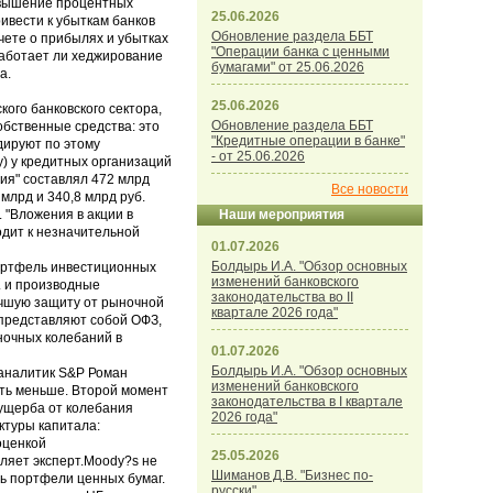
Повышение процентных
25.06.2026
ивести к убыткам банков
Обновление раздела ББТ
чете о прибылях и убытках
"Операции банка с ценными
работает ли хеджирование
бумагами" от 25.06.2026
а.
25.06.2026
кого банковского сектора,
Обновление раздела ББТ
обственные средства: это
"Кредитные операции в банке"
дируют по этому
- от 25.06.2026
у) у кредитных организаций
ия" составлял 472 млрд
Все новости
млрд и 340,8 млрд руб.
 "Вложения в акции в
Наши мероприятия
одит к незначительной
01.07.2026
Болдырь И.А. "Обзор основных
Портфель инвестиционных
изменений банковского
. и производные
законодательства во II
учшую защиту от рыночной
квартале 2026 года"
 представляют собой ОФЗ,
ночных колебаний в
01.07.2026
Болдырь И.А. "Обзор основных
 аналитик S&P Роман
изменений банковского
ыть меньше. Второй момент
законодательства в I квартале
 ущерба от колебания
2026 года"
ктуры капитала:
оценкой
25.05.2026
ляет эксперт.Moody?s не
Шиманов Д.В. "Бизнес по-
ть портфели ценных бумаг.
русски"