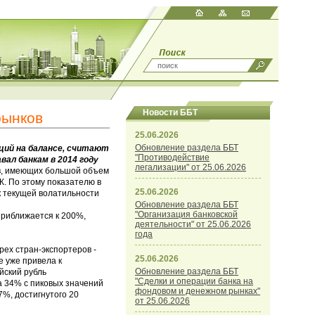
Новости ББТ
рынков
25.06.2026
Обновление раздела ББТ
кций на балансе, считают
"Противодействие
ал банкам в 2014 году
легализации" от 25.06.2026
ов, имеющих большой объем
К. По этому показателю в
25.06.2026
к текущей волатильности
Обновление раздела ББТ
"Организация банковской
приближается к 200%,
деятельности" от 25.06.2026
года
ех стран-экспортеров -
25.06.2026
е уже привела к
Обновление раздела ББТ
йский рубль
"Сделки и операции банка на
а 34% с пиковых значений
фондовом и денежном рынках"
7%, достигнутого 20
от 25.06.2026