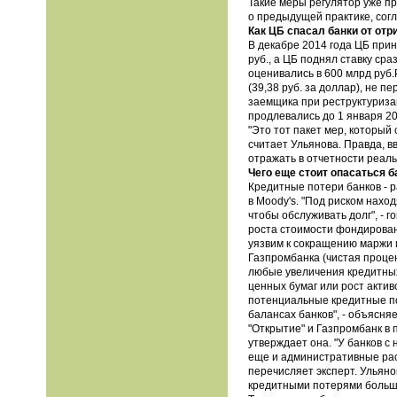
Такие меры регулятор уже пр
о предыдущей практике, сог
Как ЦБ спасал банки от от
В декабре 2014 года ЦБ прин
руб., а ЦБ поднял ставку сра
оценивались в 600 млрд руб.
(39,38 руб. за доллар), не 
заемщика при реструктуриза
продлевались до 1 января 20
"Это тот пакет мер, который
считает Ульянова. Правда, в
отражать в отчетности реал
Чего еще стоит опасаться 
Кредитные потери банков - р
в Moody's. "Под риском нах
чтобы обслуживать долг", - 
роста стоимости фондировани
уязвим к сокращению маржи 
Газпромбанка (чистая процен
любые увеличения кредитных
ценных бумаг или рост актив
потенциальные кредитные по
балансах банков", - объясня
"Открытие" и Газпромбанк в 
утверждает она. "У банков с
еще и административные рас
перечисляет эксперт. Ульянов
кредитными потерями больш