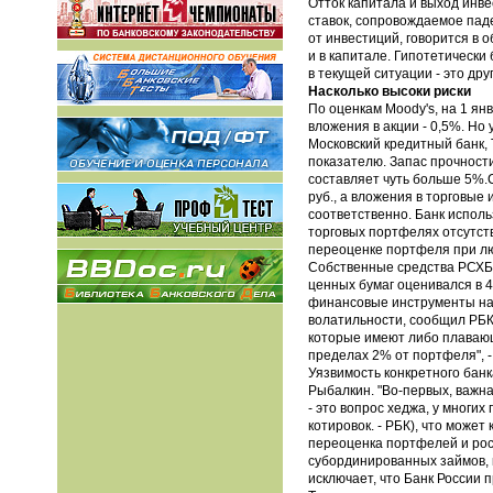
Отток капитала и выход инв
ставок, сопровождаемое паде
от инвестиций, говорится в 
и в капитале. Гипотетически
в текущей ситуации - это др
Насколько высоки риски
По оценкам Moody's, на 1 ян
вложения в акции - 0,5%. Н
Московский кредитный банк, 
показателю. Запас прочност
составляет чуть больше 5%.
руб., а вложения в торговые
соответственно. Банк исполь
торговых портфелях отсутств
переоценке портфеля при лю
Собственные средства РСХБ 
ценных бумаг оценивался в 4
финансовые инструменты на 
волатильности, сообщил РБК 
которые имеют либо плавающ
пределах 2% от портфеля", -
Уязвимость конкретного банк
Рыбалкин. "Во-первых, важна
- это вопрос хеджа, у мног
котировок. - РБК), что може
переоценка портфелей и рост
субординированных займов, к
исключает, что Банк России