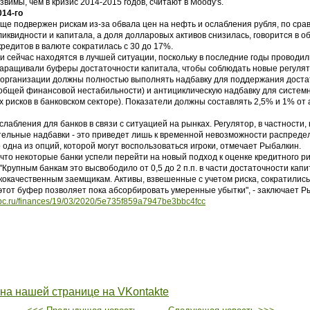
вимы, чем в кризис 2014-2015 годов, считают в Moody's.
014-го
еще подвержен рискам из-за обвала цен на нефть и ослабления рубля, по сра
иквидности и капитала, а доля долларовых активов снизилась, говорится в об
кредитов в валюте сократилась с 30 до 17%.
и сейчас находятся в лучшей ситуации, поскольку в последние годы проводи
 наращивали буферы достаточности капитала, чтобы соблюдать новые регуля
 организации должны полностью выполнять надбавку для поддержания доста
 общей финансовой нестабильности) и антициклическую надбавку для систем
 рисков в банковском секторе). Показатели должны составлять 2,5% и 1% от 
лабления для банков в связи с ситуацией на рынках. Регулятор, в частности,
тельные надбавки - это приведет лишь к временной невозможности распреде
одна из опций, которой могут воспользоваться игроки, отмечает Рыбалкин.
то некоторые банки успели перейти на новый подход к оценке кредитного риск
"Крупным банкам это высвободило от 0,5 до 2 п.п. в части достаточности кап
кокачественным заемщикам. Активы, взвешенные с учетом риска, сократились,
этот буфер позволяет пока абсорбировать умеренные убытки", - заключает Р
rbc.ru/finances/19/03/2020/5e735f859a7947be3bbc4fcc
 на нашей странице на VKontakte