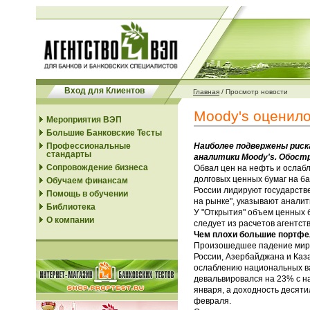
Вход для Клиентов
Главная
/
Просмотр новости
Moody's оценило
Мероприятия ВЭП
Большие Банковские Тесты
Профессиональные
Наиболее подвержены риска
стандарты
аналитики Moody's. Обост
Сопровождение бизнеса
Обвал цен на нефть и ослабл
долговых ценных бумаг на ба
Обучаем финансам
России лидируют государстве
Помощь в обучении
на рынке", указывают аналит
Библиотека
У "Открытия" объем ценных 
О компании
следует из расчетов агентств
Чем плохи большие портфе
Произошедшее падение миров
России, Азербайджана и Каза
ослаблению национальных вал
девальвировался на 23% с н
января, а доходность десяти
февраля.