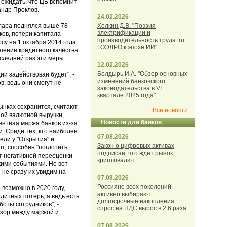
 ожидать, что ЦБ вспомнит
андр Проклов.
24.02.2026
ллара поднялся выше 78
Холкин Д.В. "Поэзия
электрификации и
нков, потери капитала
производительность труда: от
су на 1 октября 2014 года
ГОЭЛРО к эпохе ИИ"
шение кредитного качества
оследний раз эти меры
12.02.2026
Болдырь И.А. "Обзор основных
ии задействован будет", -
изменений банковского
в, ведь они смогут не
законодательства в VI
квартале 2025 года"
ынках сохранится, считают
Все новости
ной валютной выручки,
Новости для банков
центная маржа банков из-за
. Среди тех, кто наиболее
07.08.2026
ели у "Открытия" и
Закон о цифровых активах
т, способен "поглотить
подписан: что ждет рынок
т негативной переоценки
криптовалют
кими событиями. Но вот
не сразу их увидим на
07.08.2026
Россияне всех поколений
возможно в 2020 году,
активно выбирают
дитных потерь, а ведь есть
долгосрочные накопления:
оты сотрудников", -
спрос на ПДС вырос в 2,6 раза
зазор между маржой и
07.08.2026