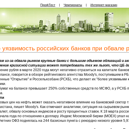
ПрофТест
|
Чемпионаты
|
Интернет-магазин
 уязвимость российских банков при обвале 
м из-за обвала рынков крупные банки с большим объемом облигаций и а
рение кризисной ситуации может потребовать тех же льгот, что ЦБ дав
ение рубля в марте 2020 года могут негативно отразиться на капитале банк
лансе, говорится в обзоре рейтингового агентства Moody's, поступившем в РБ
нные "Открытие" и Россельхозбанк (РСХБ), что делает их "более уязвимыми 
ики.
бумаг на балансе превышает 250% собственных средств по МСФО, а у РСХБ 
а.
ли
ых цен на нефть может оказать негативное влияние на банковский сектор тр
хстана, пишет Moody's. Как отмечают аналитики, ситуация на сырьевом рынк
ют, обвалу основных индексов и росту процентных ставок. К 18 марта росси
ачала года по отношению к доллару. Индекс Московской биржи (MOEX) упал н
летних ОФЗ поднялась на 244 базисных пункта с рекордно низкого уровня 5,9