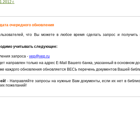
.2012 г.
я дата очередного обновления
ьзователей, что Вы можете в любое время сделать запрос и получить 
бходимо учитывать следующее:
ления запроса -
vep@vep.ru
ет направлен только на адрес E-Mail Вашего банка, указанный в основном д
вке каждого обновления обновляется ВЕСЬ перечень документов Вашей библ
лей!
- Направляйте запросы на нужные Вам документы, если их нет в библи
ших пожеланий!