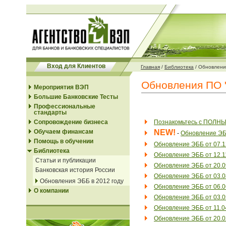
Вход для Клиентов
Главная
/
Библиотека
/
Обновления
Обновления ПО "
Мероприятия ВЭП
Большие Банковские Тесты
Профессиональные
стандарты
Сопровождение бизнеса
Познакомьтесь с ПОЛНЫ
Обучаем финансам
NEW!
-
Обновление ЭББ
Помощь в обучении
Обновление ЭББ от 07.12
Библиотека
Обновление ЭББ от 12.11
Статьи и публикации
Обновление ЭББ от 20.09
Банковская история России
Обновление ЭББ от 03.08
Обновления ЭББ в 2012 году
Обновление ЭББ от 06.06
О компании
Обновление ЭББ от 03.05
Обновление ЭББ от 11.04
Обновление ЭББ от 20.02