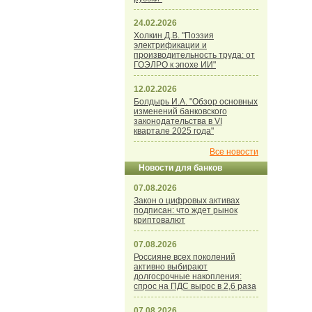
24.02.2026
Холкин Д.В. "Поэзия
электрификации и
производительность труда: от
ГОЭЛРО к эпохе ИИ"
12.02.2026
Болдырь И.А. "Обзор основных
изменений банковского
законодательства в VI
квартале 2025 года"
Все новости
Новости для банков
07.08.2026
Закон о цифровых активах
подписан: что ждет рынок
криптовалют
07.08.2026
Россияне всех поколений
активно выбирают
долгосрочные накопления:
спрос на ПДС вырос в 2,6 раза
07.08.2026