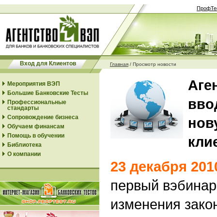
ПрофТе
Вход для Клиентов
Главная
/
Просмотр новости
Аге
Мероприятия ВЭП
Большие Банковские Тесты
вво
Профессиональные
стандарты
Сопровождение бизнеса
нов
Обучаем финансам
Помощь в обучении
кли
Библиотека
О компании
23 декабря 201
первый вэбинар
изменения зако