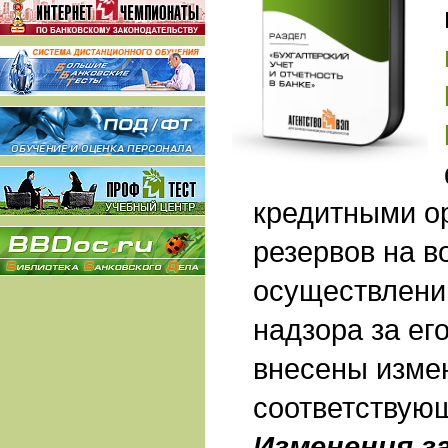
кредитными о
резервов на в
осуществлени
надзора за ег
внесены изме
соответствую
Изменения з