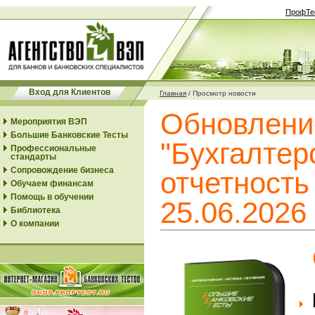
ПрофТе
Вход для Клиентов
Главная
/
Просмотр новости
Обновлени
Мероприятия ВЭП
Большие Банковские Тесты
"Бухгалтер
Профессиональные
стандарты
Сопровождение бизнеса
отчетность
Обучаем финансам
Помощь в обучении
25.06.2026
Библиотека
О компании