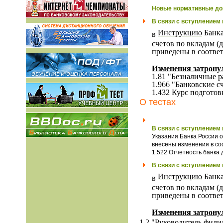
Новые нормативные до
В связи с вступлением в
Инструкцию
Банка
в
счетов по вкладам (
приведены в соотве
Изменения затрону
1.81 "Безналичные 
1.966 "Банковские с
1.432 Курс подгото
О тестах
В связи с вступлением в
Указания Банка России 
внесены изменения в со
1.522 Отчетность банка
В связи с вступлением в
Инструкцию
Банка
в
счетов по вкладам (
приведены в соотве
Изменения затрону
1.2 "Руководитель филиа