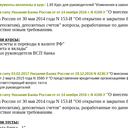
кументы включены в курс:
1.85 Курс для руководителей "Изменения в законо
"
О внесен
 силу Указания Банка России от от 14 ноября 2016 г. N 4189-У
 России от 30 мая 2014 года N 153-И "Об открытии и закрытии б
депозитам), депозитных счетов" вопросы, разработанные по дан
тствие новым требованиям.
ли курсы:
расчеты и переводы в валюте РФ"
чета и вклады"
вки руководителя ВСП банка
 силу 03.02.2017 Указания Банка России от 19.12.2016 N 4236-У
"О внесении
от 2 марта 2015 года N 3580-У "О представлении кредитными организациями 
ответствующий вопрос теста
 для руководителей
"
О внесен
 силу Указания Банка России от от 14 ноября 2016 г. N 4189-У
 России от 30 мая 2014 года N 153-И "Об открытии и закрытии б
депозитам), депозитных счетов" вопросы, разработанные по дан
тствие новым требованиям.
ли тесты:
ла банка - 1"