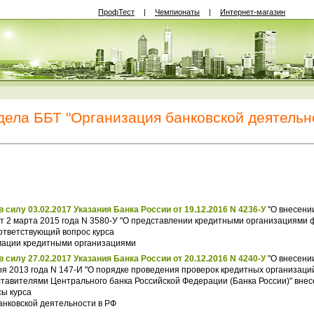
ПрофТест
|
Чемпионаты
|
Интернет-магазин
ела ББТ "Организация банковской деятельно
 силу 03.02.2017 Указания Банка России от 19.12.2016 N 4236-У
"О внесении
от 2 марта 2015 года N 3580-У "О представлении кредитными организациями 
ответствующий вопрос курса
мации кредитными организациями
 силу 27.02.2017 Указания Банка России от 20.12.2016 N 4240-У
"О внесени
ря 2013 года N 147-И "О порядке проведения проверок кредитных организаци
авителями Центрального банка Российской Федерации (Банка России)" внес
ы курса
анковской деятельности в РФ