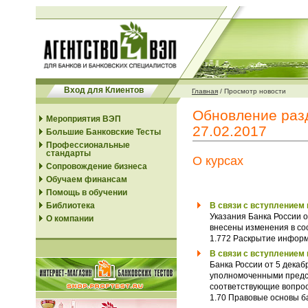
Вход для Клиентов
Главная
/
Просмотр новости
Обновление разд
Мероприятия ВЭП
27.02.2017
Большие Банковские Тесты
Профессиональные
стандарты
О курсах
Сопровождение бизнеса
Обучаем финансам
Помощь в обучении
Библиотека
В связи с вступлением в
Указания Банка России 
О компании
внесены изменения в со
1.772 Раскрытие инфор
В связи с вступлением в
Банка России от 5 декаб
уполномоченными предст
соответствующие вопрос
1.70 Правовые основы б