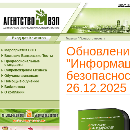
ПрофТе
Вход для Клиентов
Главная
/
Просмотр новости
Обновлени
Мероприятия ВЭП
Большие Банковские Тесты
"Информац
Профессиональные
стандарты
Сопровождение бизнеса
безопаснос
Обучаем финансам
Помощь в обучении
26.12.2025
Библиотека
О компании