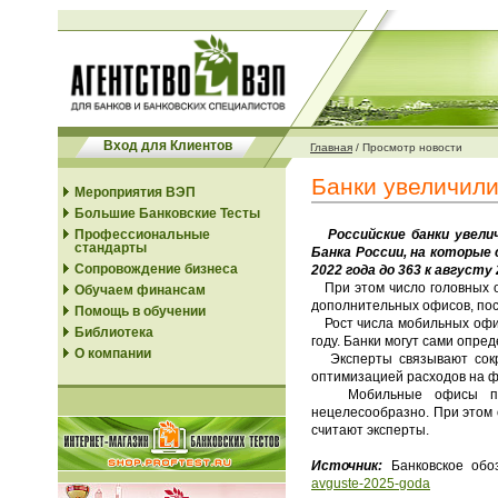
Вход для Клиентов
Главная
/
Просмотр новости
Банки увеличили
Мероприятия ВЭП
Большие Банковские Тесты
Профессиональные
Российские банки увелич
стандарты
Банка России, на которые 
Сопровождение бизнеса
2022 года до 363 к августу 
При этом число головных оф
Обучаем финансам
дополнительных офисов, после
Помощь в обучении
Рост числа мобильных офис
Библиотека
году. Банки могут сами опре
О компании
Эксперты связывают сокра
оптимизацией расходов на ф
Мобильные офисы позвол
нецелесообразно. При этом 
считают эксперты.
Источник:
Банковское обо
avguste-2025-goda