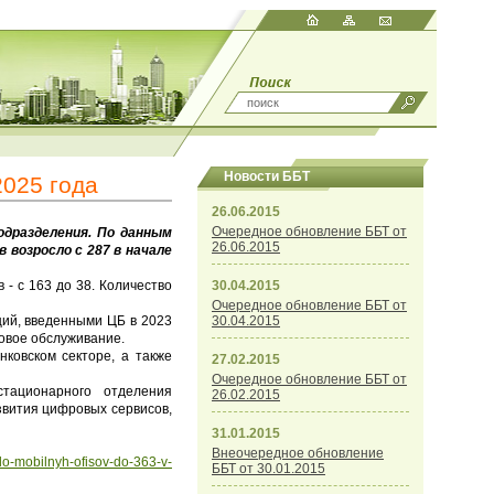
Новости ББТ
2025 года
26.06.2015
Очередное обновление ББТ от
дразделения. По данным
26.06.2015
 возросло с 287 в начале
 - с 163 до 38. Количество
30.04.2015
Очередное обновление ББТ от
ий, введенными ЦБ в 2023
30.04.2015
совое обслуживание.
ковском секторе, а также
27.02.2015
Очередное обновление ББТ от
ационарного отделения
26.02.2015
звития цифровых сервисов,
31.01.2015
Внеочередное обновление
islo-mobilnyh-ofisov-do-363-v-
ББТ от 30.01.2015