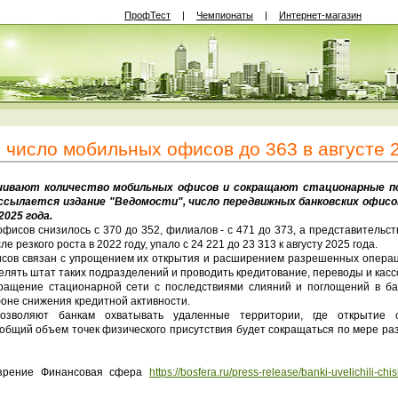
ПрофТест
|
Чемпионаты
|
Интернет-магазин
 число мобильных офисов до 363 в августе 
ивают количество мобильных офисов и сокращают стационарные по
ссылается издание "Ведомости", число передвижных банковских офисов
2025 года.
исов снизилось с 370 до 352, филиалов - с 471 до 373, а представительств
 резкого роста в 2022 году, упало с 24 221 до 23 313 к августу 2025 года.
ов связан с упрощением их открытия и расширением разрешенных операц
делять штат таких подразделений и проводить кредитование, переводы и кас
щение стационарной сети с последствиями слияний и поглощений в бан
оне снижения кредитной активности.
яют банкам охватывать удаленные территории, где открытие ст
общий объем точек физического присутствия будет сокращаться по мере ра
зрение Финансовая сфера
https://bosfera.ru/press-release/banki-uvelichili-ch