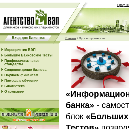
ПрофТе
Вход для Клиентов
Главная
/
Просмотр новости
Мероприятия ВЭП
Большие Банковские Тесты
Профессиональные
стандарты
Сопровождение бизнеса
Обучаем финансам
Помощь в обучении
Библиотека
«Информацион
О компании
банка»
- самос
блок
«Больших
Тестов»
позвол