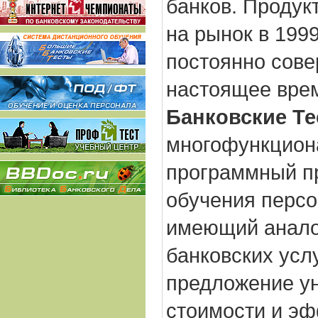
банков. Продук
на рынок в 1999
постоянно сове
настоящее вре
Банковские Те
многофункцион
программный пр
обучения персо
имеющий анало
банковских усл
предложение у
стоимости и эф