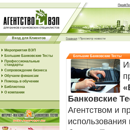
ПрофТе
Вход для Клиентов
Главная
/
Просмотр новости
Мероприятия ВЭП
Большие Банковские Тесты
Большие Банковские Тесты
Профессиональные
И
стандарты
Сопровождение бизнеса
п
Обучаем финансам
Помощь в обучении
«
Библиотека
О компании
Банковские Т
Агентством и п
использования 