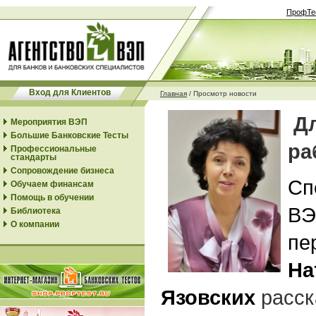
ПрофТе
Вход для Клиентов
Главная
/
Просмотр новости
Дл
Мероприятия ВЭП
Большие Банковские Тесты
ра
Профессиональные
стандарты
Сопровождение бизнеса
Сп
Обучаем финансам
Помощь в обучении
ВЭ
Библиотека
О компании
пе
На
Язовских
расск