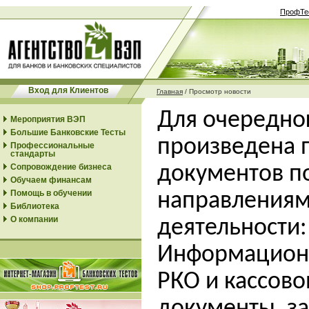
ПрофТе
Вход для Клиентов
Главная
/
Просмотр новости
Для очередно
Мероприятия ВЭП
Большие Банковские Тесты
произведена 
Профессиональные
стандарты
Сопровождение бизнеса
документов п
Обучаем финансам
Помощь в обучении
направлениям
Библиотека
О компании
деятельности:
Информационн
РКО и кассово