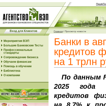
ПрофТе
Вход для Клиентов
Главная
/
Просмотр новости
Банки в ав
Мероприятия ВЭП
Большие Банковские Тесты
кредитов 
Профессиональные
стандарты
Сопровождение бизнеса
на 1 трлн 
Обучаем финансам
Помощь в обучении
Библиотека
По данным Fr
О компании
2025 года 
кредитов физ
на 8,7% к пр