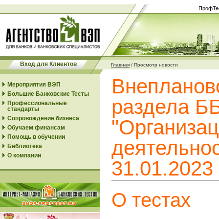
ПрофТе
Вход для Клиентов
Главная
/
Просмотр новости
Внепланов
Мероприятия ВЭП
Большие Банковские Тесты
раздела Б
Профессиональные
стандарты
Сопровождение бизнеса
"Организац
Обучаем финансам
Помощь в обучении
деятельнос
Библиотека
О компании
31.01.2023
О тестах