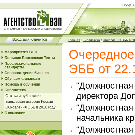
ПрофТе
Вход для Клиентов
Главная
/
Библиотека
/
Обновления ЭББ в 20
Очередное
Мероприятия ВЭП
Большие Банковские Тесты
Профессиональные
ЭББ от 22.
стандарты
Сопровождение бизнеса
Обучаем финансам
"Должностная
Помощь в обучении
Библиотека
директора До
Статьи и публикации
Банковская история России
"Должностная
Обновления ЭББ в 2018 году
О компании
начальника кр
"Должностная