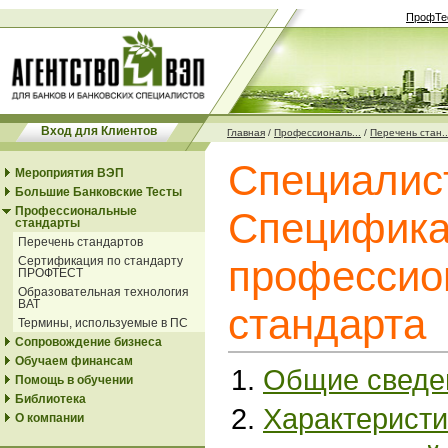
ПрофТе
Вход для Клиентов
Главная
/
Профессиональ...
/
Перечень стан..
Специалист
Мероприятия ВЭП
Большие Банковские Тесты
Профессиональные
Специфика
стандарты
Перечень стандартов
профессио
Сертификация по стандарту
ПРОФТЕСТ
Образовательная технология
ВАТ
стандарта
Термины, используемые в ПС
Сопровождение бизнеса
Обучаем финансам
Общие сведе
Помощь в обучении
Библиотека
Характеристи
О компании