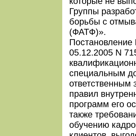
которые не вып
Группы разрабо
борьбы с отмыв
(ФАТФ)».
Постановление 
05.12.2005 N 71
квалификационн
специальным д
ответственным 
правил внутренн
программ его о
также требовани
обучению кадро
клиентов, выго