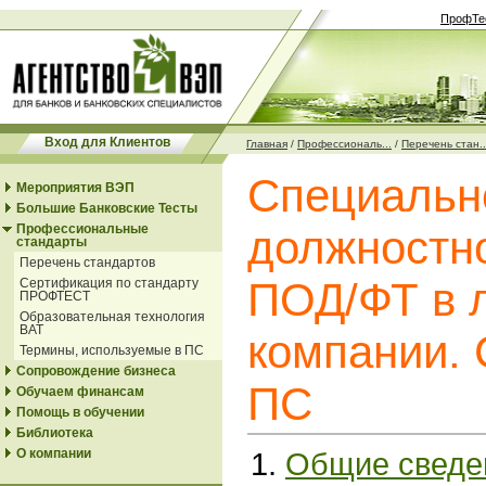
ПрофТе
Вход для Клиентов
Главная
/
Профессиональ...
/
Перечень стан..
Специальн
Мероприятия ВЭП
Большие Банковские Тесты
Профессиональные
должностн
стандарты
Перечень стандартов
ПОД/ФТ в 
Сертификация по стандарту
ПРОФТЕСТ
Образовательная технология
ВАТ
компании.
Термины, используемые в ПС
Сопровождение бизнеса
ПС
Обучаем финансам
Помощь в обучении
Библиотека
О компании
Общие сведе