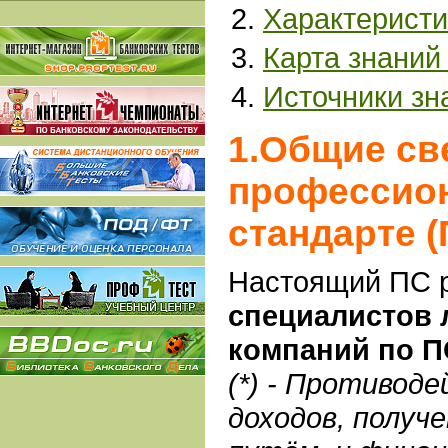
Характеристи
Карта знаний
Источники зн
1.Общие св
профессио
стандарте (
Настоящий ПС 
специалистов 
компаний по П
(*) - Противод
доходов, получ