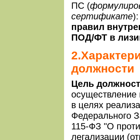
ПС (
формулиров
сертификате
):
правил внутре
ПОД/ФТ в лизи
2.Характер
должности
Цель должнос
осуществление 
в целях реализ
Федерального За
115-ФЗ "О прот
легализации (о