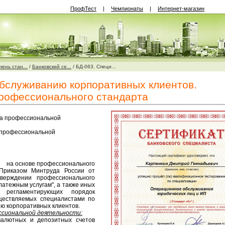
ПрофТест
|
Чемпионаты
|
Интернет-магазин
ень стан...
/
Банковский се...
/
БД-063. Специ...
бслуживанию корпоративных клиентов.
рофессионального стандарта
да профессиональной
у профессиональной
на основе профессионального
 Приказом Минтруда России от
верждении профессионального
латежным услугам", а также иных
, регламентирующих порядок
ществляемых специалистами по
ю корпоративных клиентов.
ссиональной деятельности:
валютных и депозитных счетов