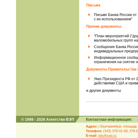
Письма
Письмо Банка России от
с их использованием"
Прочие документы
"План мероприятий ("до
маломобильных групп нас
Сообщение Банка России
индивидуальных предпри
Информационное сообщен
ограничения на снятие 
Документы Правительства 
Указ Президента РФ от 
действиями США и примк
и другие документы
© 1998 - 2026 Агентство ВЭП
Контактная информация:
Адрес:
г.Екатеринбург, площадь 
Телефон:
(343) 379-01-69; 379-
E-mail:
info@vep.ru