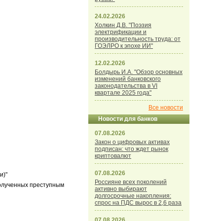
24.02.2026
Холкин Д.В. "Поэзия
электрификации и
производительность труда: от
ГОЭЛРО к эпохе ИИ"
12.02.2026
Болдырь И.А. "Обзор основных
изменений банковского
законодательства в VI
квартале 2025 года"
Все новости
Новости для банков
07.08.2026
Закон о цифровых активах
подписан: что ждет рынок
криптовалют
07.08.2026
и)"
Россияне всех поколений
полученных преступным
активно выбирают
долгосрочные накопления:
спрос на ПДС вырос в 2,6 раза
07.08.2026