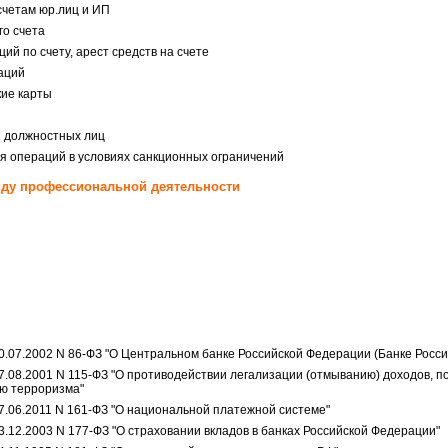
четам юр.лиц и ИП
го счета
й по счету, арест средств на счете
раций
ие карты
и должностных лиц
 операций в условиях санкционных ограничений
иду профессиональной деятельности
0.07.2002 N 86-ФЗ "О Центральном банке Российской Федерации (Банке Росси
7.08.2001 N 115-ФЗ "О противодействии легализации (отмыванию) доходов, 
ю терроризма"
7.06.2011 N 161-ФЗ "О национальной платежной системе"
.12.2003 N 177-ФЗ "О страховании вкладов в банках Российской Федерации"