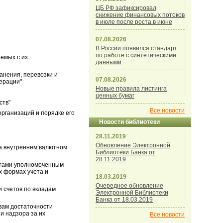
ЦБ РФ зафиксировал
снижение финансовых потоков
в июле после роста в июне
07.08.2026
В России появился стандарт
по работе с синтетическими
аемых с их
данными
анения, перевозки и
07.08.2026
ерации"
Новые правила листинга
ценных бумаг
ств"
Все новости
организаций и порядке его
Новости библиотеки
28.11.2019
Обновление Электронной
на внутреннем валютном
Библиотеки Банка от
28.11.2019
ентами уполномоченным
 формах учета и
18.03.2019
Очередное обновление
и счетов по вкладам
Электронной Библиотеки
Банка от 18.03.2019
ивам достаточности
и надзора за их
Все новости