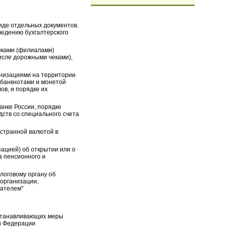
виде отдельных документов.
ведению бухгалтерского
анками (филиалами)
исле дорожными чеками),
анизациями на территории
 банкнотами и монетой
ов, и порядке их
анке России, порядке
дств со специального счета
остранной валютой в
зацией) об открытии или о
а пенсионного и
логовому органу об
 организации,
мателем"
устанавливающих меры
й Федерации