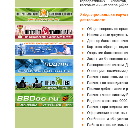
корпоративных клиентов
кассовых и иных операций п
2.Функциональная карта
деятельности
Общие вопросы по орган
Нормативные документы
Договор банковского сче
Карточка образцов подп
Открытие банковского с
Закрытие банковского сч
Распоряжение счетом. 
Операции с наличными 
Расчеты платежными по
Расчеты по аккредитива
Прямое дебетование и 
Расчеты через систему 
Ведение картотеки 9090
Расчеты при недостаточн
Оформление расчетных 
Особенности обслужива
Работа с исполнительн