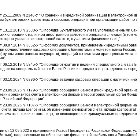
т 25.11.2009 N 2346-У " О хранении в кредитной организации в электронном 
м бухгалтерских, расчетных и кассовых операций при организации работ по 
от 13.12.2010 N 2538-У "О порядке бухгалтерского учета уполномоченными б
ских операций с наличной иностранной валютой и операций с чеками (в том ч
которых указана в иностранной валюте, с участием физических лиц"
от 30.07.2014 N 3352-У "О формах документов, применяемых кредитными орг
ри осуществлении кассовых операций с банкнотами и монетой Банка России,
(группы иностранных государств), операций со слитками драгоценных металл
ия"
т 06.12.2019 N 5345-У "О порядке открытия и ведения специального
счета в Б
едств на специальный счет в Банке России и порядке возврата денежных сре
т 03.10.2024 N 6896-У "О порядке ведения кассовых операций с наличной ин
"
т 23.09.2025 N 7179-У "О порядке сообщения банком (иной кредитной органи
енении реквизитов счета в электронной форме в территориальный орган Фонд
я Российской Федерации"
т 23.09.2025 N 7187-У "О порядке сообщения банком в электронной форме на
 счета, вклада (депозита), об изменении реквизитов счета, вклада (депозита)
инимателя, физического лица, не являющегося индивидуальным предприни
ии от 12.09.2022 о применении Указов Президента Российской Федерации, 
йствия), направленные на обеспечение финансовой стабильности Российско