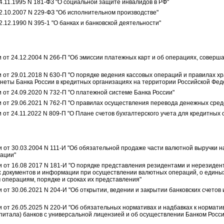
4.11.1995 N 181-ФЗ "О социальной защите инвалидов в РФ"
2.10.2007 N 229-ФЗ "Об исполнительном производстве"
.12.1990 N 395-1 "О банках и банковской деятельности"
 от 24.12.2004 N 266-П "Об эмиссии платежных карт и об операциях, соверш
от 29.01.2018 N 630-П "О порядке ведения кассовых операций и правилах хр
онеты Банка России в кредитных организациях на территории Российской Фед
 от 24.09.2020 N 732-П "О платежной системе Банка России"
 от 29.06.2021 N 762-П "О правилах осуществления перевода денежных сред
от 24.11.2022 N 809-П "О Плане счетов бухгалтерского учета для кредитных 
и от 30.03.2004 N 111-И "Об обязательной продаже части валютной выручки 
ации"
и от 16.08 2017 N 181-И "О порядке представления резидентами и нерезид
документов и информации при осуществлении валютных операций, о единых
 операциям, порядке и сроках их представления"
 от 30.06.2021 N 204-И "Об открытии, ведении и закрытии банковских счетов 
и от 26.05.2025 N 220-И "Об обязательных нормативах и надбавках к нормат
питала) банков с универсальной лицензией и об осуществлении Банком Росси