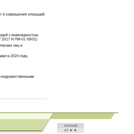
рт и совершения операций
юдей с инвалидностью,
7.2017 N ПМ-01-59/31)
ческих лиц и
марта 2024 года,
 с недружественными