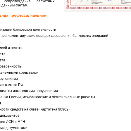
, сопровождение расчетных,
о данным счетам
.
 вида профессилнальной
изации банковской деятельности
, регламентирующие порядок совершения банковских операций
та
исей и печати
чета
ета
Доверенность
денежными средствами
ручениями
м в валюте РФ
расчеты инкассовыми поручениями
Банка России, межбанковские и межфилиальные расчеты
1
ости средств на счете (картотека 90902)
документов
ния ЛСИ и МГН
ыми документами