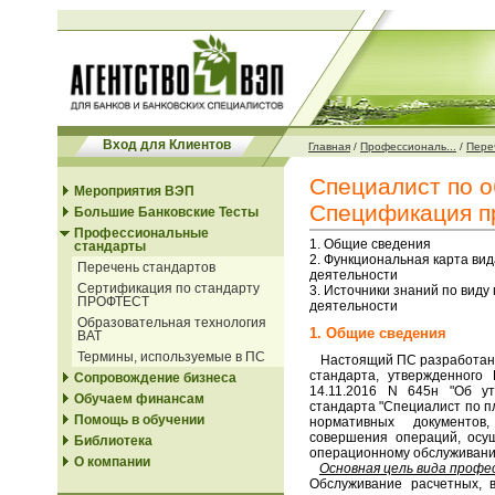
Вход для Клиентов
Главная
/
Профессиональ...
/
Переч
Специалист по о
Мероприятия ВЭП
Спецификация п
Большие Банковские Тесты
Профессиональные
1. Общие сведения
стандарты
2. Функциональная карта ви
Перечень стандартов
деятельности
Сертификация по стандарту
3. Источники знаний по вид
ПРОФТЕСТ
деятельности
Образовательная технология
1. Общие сведения
ВАТ
Термины, используемые в ПС
Настоящий ПС разработан 
стандарта, утвержденного
Сопровождение бизнеса
14.11.2016 N 645н "Об ут
Обучаем финансам
стандарта "Специалист по п
Помощь в обучении
нормативных документов
совершения операций, осу
Библиотека
операционному обслуживани
О компании
Основная цель вида профе
Обслуживание расчетных, 