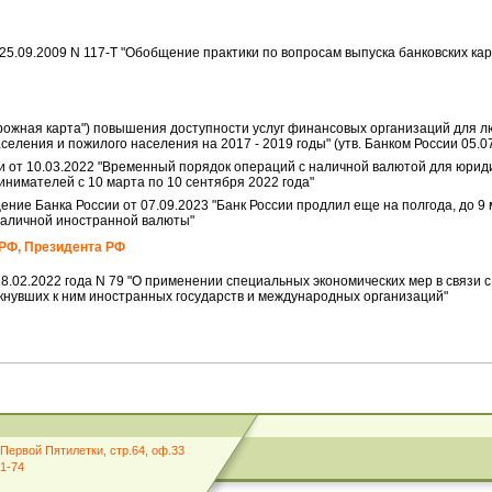
 25.09.2009 N 117-Т "Обобщение практики по вопросам выпуска банковских ка
рожная карта") повышения доступности услуг финансовых организаций для л
еления и пожилого населения на 2017 - 2019 годы" (утв. Банком России 05.0
 от 10.03.2022 "Временный порядок операций с наличной валютой для юриди
нимателей c 10 марта по 10 сентября 2022 года"
ие Банка России от 07.09.2023 "Банк России продлил еще на полгода, до 9 
наличной иностранной валюты"
РФ, Президента РФ
28.02.2022 года N 79 "О применении специальных экономических мер в связи
нувших к ним иностранных государств и международных организаций"
Первой Пятилетки, стр.64, оф.33
01-74