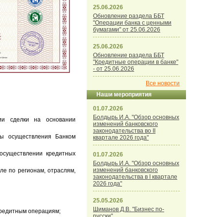
25.06.2026
Обновление раздела ББТ
"Операции банка с ценными
бумагами" от 25.06.2026
25.06.2026
Обновление раздела ББТ
"Кредитные операции в банке"
- от 25.06.2026
Все новости
Наши мероприятия
01.07.2026
Болдырь И.А. "Обзор основных
ии сделки на основании
изменений банковского
законодательства во II
ты осуществления Банком
квартале 2026 года"
осуществлении кредитных
01.07.2026
Болдырь И.А. "Обзор основных
изменений банковского
ле по регионам, отраслям,
законодательства в I квартале
2026 года"
25.05.2026
Шиманов Д.В. "Бизнес по-
кредитным операциям;
русски"