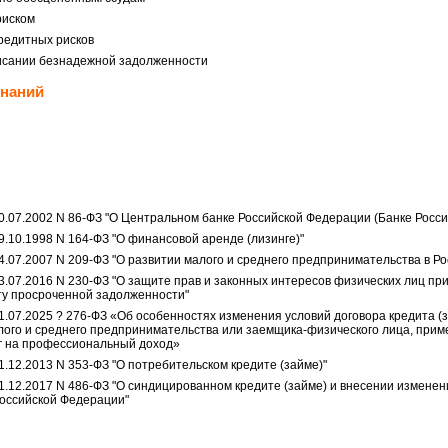
риском
редитных рисков
исании безнадежной задолженности
знаний
0.07.2002 N 86-ФЗ "О Центральном банке Российской Федерации (Банке Росси
.10.1998 N 164-ФЗ "О финансовой аренде (лизинге)"
4.07.2007 N 209-ФЗ "О развитии малого и среднего предпринимательства в Р
3.07.2016 N 230-ФЗ "О защите прав и законных интересов физических лиц пр
ту просроченной задолженности"
1.07.2025 ? 276-ФЗ «Об особенностях изменения условий договора кредита (
лого и среднего предпринимательства или заемщика-физического лица, пр
г на профессиональный доход»
.12.2013 N 353-ФЗ "О потребительском кредите (займе)"
1.12.2017 N 486-ФЗ "О синдицированном кредите (займе) и внесении изменен
оссийской Федерации"