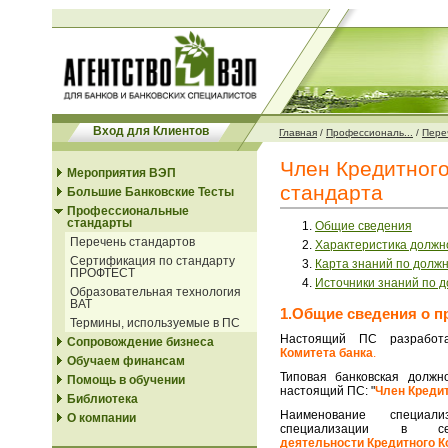
Вход для Клиентов
Главная
/
Профессиональ...
/
Переч
Член Кредитног
Мероприятия ВЭП
стандарта
Большие Банковские Тесты
Профессиональные
стандарты
Общие сведения
Перечень стандартов
Характеристика должн
Сертификация по стандарту
Карта знаний по долж
ПРОФТЕСТ
Источники знаний по 
Образовательная технология
ВАТ
1.Общие сведения о п
Термины, используемые в ПС
Настоящий ПС разрабо
Сопровождение бизнеса
Комитета банка
.
Обучаем финансам
Типовая банковская должн
Помощь в обучении
настоящий ПС: "
Член Кредит
Библиотека
Наименование специал
О компании
специализации в с
деятельности Кредитного К