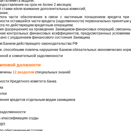
дита/лимита выдачи;
едоставления на срок не более 2 месяцев;
й ставки и/или взимание дополнительных комиссий;
ании;
лога части обеспечения в связи с частичным погашением кредита при 
ости оставшейся части кредита (задолженности) первоначально принятым 
лога по действующим кредитным операциям;
сия (разрешения) на проведение Заемщиком финансовых операций, связанн
ение контрольных финансовых коэффициентов, предусмотренных условиями 
вязано с ухудшением финансового состояния Заемщика
м Банком действующего законодательства РФ
и, способными повлечь нарушение Банком обязательных экономических нор
енной и сомнительной задолженности
 типовой должности
ключены
12 разделов
специальных знаний:
ости Кредитного комитета банка
ка
елок
ления кредитов отдельным видам заемщиков
а
 задолженности
а классификацию ссуды
РВП
 по обесцененным ссудам