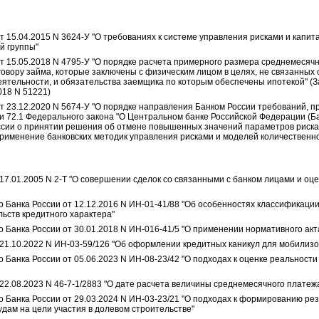
т 15.04.2015 N 3624-У "О требованиях к системе управления рисками и капи
й группы"
от 15.05.2018 N 4795-У "О порядке расчета примерного размера среднемесяч
говору займа, которые заключены с физическим лицом в целях, не связанных
ятельности, и обязательства заемщика по которым обеспечены ипотекой" (З
018 N 51221)
от 23.12.2020 N 5674-У "О порядке направления Банком России требований, 
и 72.1 Федерального закона "О Центральном банке Российской Федерации (Ба
сии о принятии решения об отмене повышенных значений параметров риска
рименение банковских методик управления рисками и моделей количественно
17.01.2005 N 2-Т "О совершении сделок со связанными с банком лицами и оц
анка России от 12.12.2016 N ИН-01-41/88 "Об особенностях классификации с
ьств кредитного характера"
Банка России от 30.01.2018 N ИН-016-41/5 "О применении нормативного акт
 21.10.2022 N ИН-03-59/126 "Об оформлении кредитных каникул для мобилиз
Банка России от 05.06.2023 N ИН-08-23/42 "О подходах к оценке реальност
22.08.2023 N 46-7-1/2883 "О дате расчета величины среднемесячного платеж
Банка России от 29.03.2024 N ИН-03-23/21 "О подходах к формированию ре
дам на цели участия в долевом строительстве"