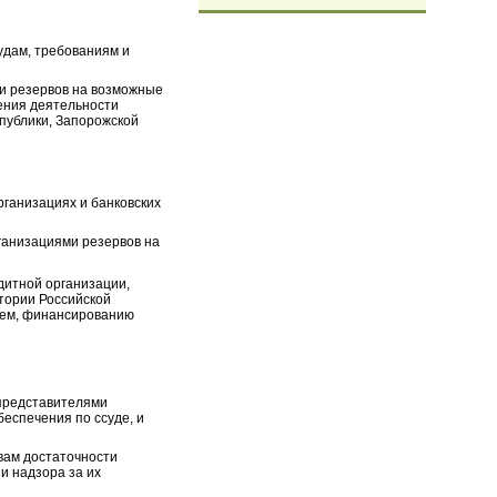
удам, требованиям и
и резервов на возможные
ления деятельности
публики, Запорожской
рганизациях и банковских
ганизациями резервов на
дитной организации,
тории Российской
тем, финансированию
 представителями
беспечения по ссуде, и
ивам достаточности
и надзора за их