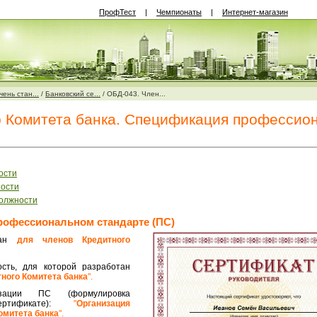
ПрофТест
|
Чемпионаты
|
Интернет-магазин
ень стан...
/
Банковский се...
/
ОБД-043. Член...
о Комитета банка. Спецификация профессио
ости
ности
должности
рофессиональном стандарте (ПС)
тан
для членов Кредитного
ость, для которой разработан
ного Комитета банка
".
изации ПС (формулировка
ертификате):
"
Организация
омитета банка
".