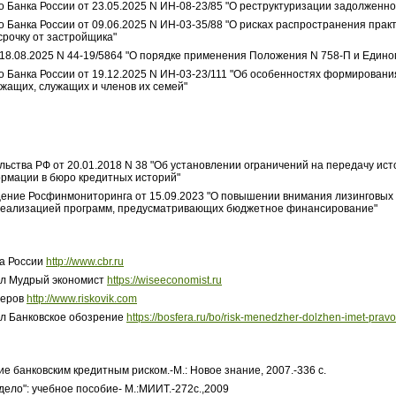
Банка России от 23.05.2025 N ИН-08-23/85 "О реструктуризации задолженн
Банка России от 09.06.2025 N ИН-03-35/88 "О рисках распространения прак
срочку от застройщика"
 18.08.2025 N 44-19/5864 "О порядке применения Положения N 758-П и Едино
Банка России от 19.12.2025 N ИН-03-23/111 "Об особенностях формировани
жащих, служащих и членов их семей"
ьства РФ от 20.01.2018 N 38 "Об установлении ограничений на передачу и
рмации в бюро кредитных историй"
ние Росфинмониторинга от 15.09.2023 "О повышении внимания лизинговых 
 реализацией программ, предусматривающих бюджетное финансирование"
а России
http://www.cbr.ru
л Мудрый экономист
https://wiseeconomist.ru
жеров
http://www.riskovik.com
 Банковское обозрение
https://bosfera.ru/bo/risk-menedzher-dolzhen-imet-pravo
е банковским кредитным риском.-М.: Новое знание, 2007.-336 с.
 дело": учебное пособие- М.:МИИТ.-272с.,2009