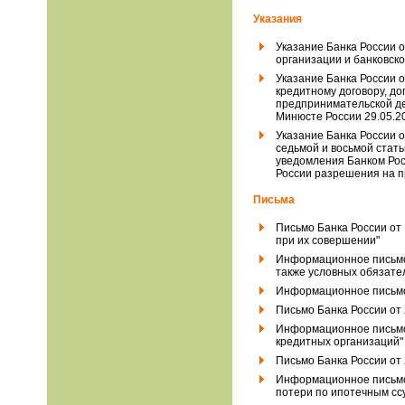
Указания
Указание Банка России о
организации и банковско
Указание Банка России 
кредитному договору, до
предпринимательской де
Минюсте России 29.05.2
Указание Банка России 
седьмой и восьмой стать
уведомления Банком Рос
России разрешения на п
Письма
Письмо Банка России от 
при их совершении"
Информационное письмо Б
также условных обязател
Информационное письмо 
Письмо Банка России от
Информационное письмо 
кредитных организаций"
Письмо Банка России от 
Информационное письмо 
потери по ипотечным ссу