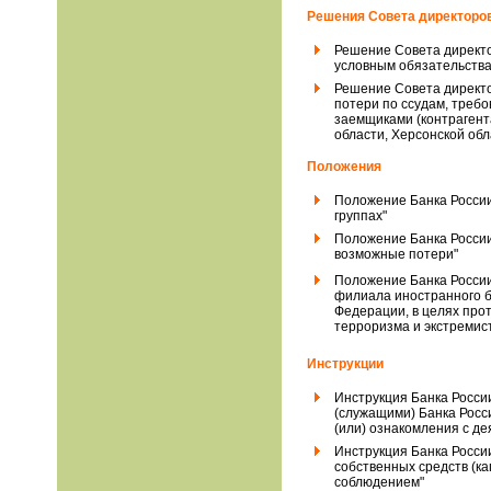
Решения Совета директоро
Решение Совета директо
условным обязательства
Решение Совета директо
потери по ссудам, треб
заемщиками (контрагент
области, Херсонской обл
Положения
Положение Банка России 
группах"
Положение Банка России
возможные потери"
Положение Банка России 
филиала иностранного б
Федерации, в целях про
терроризма и экстремис
Инструкции
Инструкция Банка Росси
(служащими) Банка Росси
(или) ознакомления с д
Инструкция Банка Росси
собственных средств (ка
соблюдением"