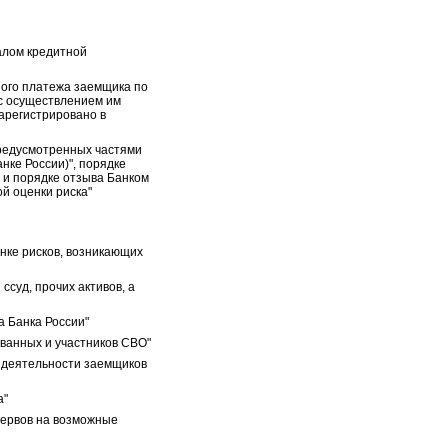
талом кредитной
ного платежа заемщика по
 с осуществлением им
арегистрировано в
предусмотренных частями
нке России)", порядке
 и порядке отзыва Банком
й оценки риска"
енке рисков, возникающих
суд, прочих активов, а
а Банка России"
ованных и участников СВО"
и деятельности заемщиков
а"
зервов на возможные