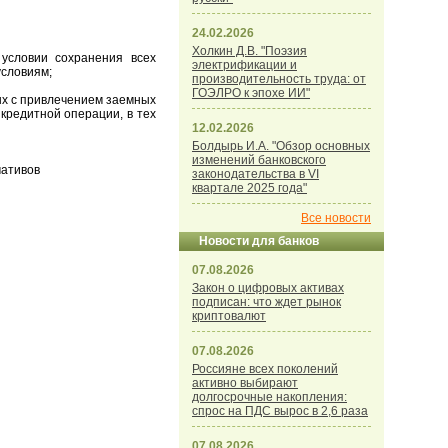
24.02.2026
Холкин Д.В. "Поэзия
условии сохранения всех
электрификации и
условиям;
производительность труда: от
ГОЭЛРО к эпохе ИИ"
ых с привлечением заемных
кредитной операции, в тех
12.02.2026
Болдырь И.А. "Обзор основных
изменений банковского
мативов
законодательства в VI
квартале 2025 года"
Все новости
Новости для банков
07.08.2026
Закон о цифровых активах
подписан: что ждет рынок
криптовалют
07.08.2026
Россияне всех поколений
активно выбирают
долгосрочные накопления:
спрос на ПДС вырос в 2,6 раза
07.08.2026