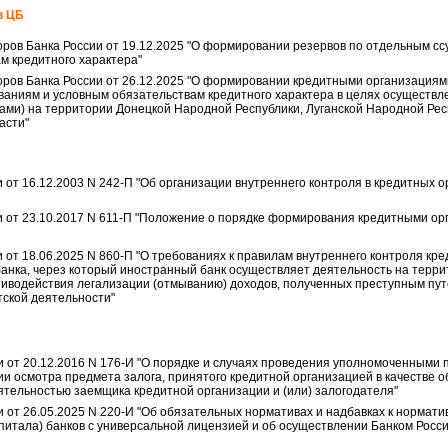
в ЦБ
ров Банка России от 19.12.2025 "О формировании резервов по отдельным сс
м кредитного характера"
ров Банка России от 26.12.2025 "О формировании кредитными организациям
ованиям и условным обязательствам кредитного характера в целях осуществ
ами) на территории Донецкой Народной Республики, Луганской Народной Рес
асти"
от 16.12.2003 N 242-П "Об организации внутреннего контроля в кредитных о
 от 23.10.2017 N 611-П "Положение о порядке формирования кредитными ор
от 18.06.2025 N 860-П "О требованиях к правилам внутреннего контроля кре
анка, через который иностранный банк осуществляет деятельность на терри
тиводействия легализации (отмыванию) доходов, полученных преступным пу
тской деятельности"
и от 20.12.2016 N 176-И "О порядке и случаях проведения уполномоченными
и осмотра предмета залога, принятого кредитной организацией в качестве о
еятельностью заемщика кредитной организации и (или) залогодателя"
и от 26.05.2025 N 220-И "Об обязательных нормативах и надбавках к нормат
питала) банков с универсальной лицензией и об осуществлении Банком Росси