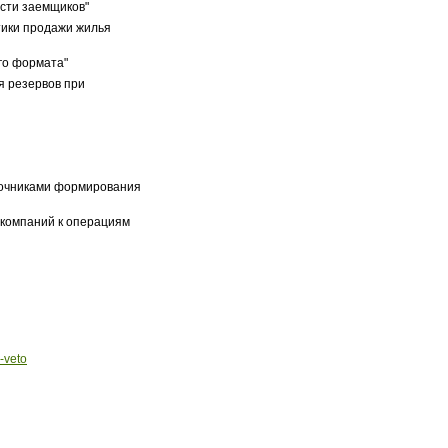
ости заемщиков"
тики продажи жилья
го формата"
я резервов при
сточниками формирования
компаний к операциям
-veto