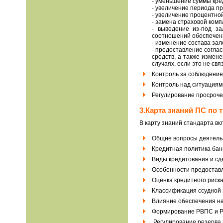
- уменьшение суммы кре
- увеличение периода пр
- увеличение процентно
- замена страховой комп
- выведение из-под за
соотношений обеспеченн
- изменение состава за
- предоставление согла
средств, а также измен
случаях, если это не с
Контроль за соблюдение
Контроль над ситуациям
Регулирование просроч
3.Карта знаний ПС по
В карту знаний стандарта в
Общие вопросы деятельн
Кредитная политика бан
Виды кредитования и сд
Особенности предостав
Оценка кредитного риск
Классификация ссудной
Влияние обеспечения н
Формирование РВПС и 
Регулирование резерва