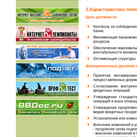
2.Характеристика тип
Цель должности
:
Контроль за соблюдение
банка.
Минимизация банковски
ресурсов.
Обеспечение максималь
рентабельности вложени
Оптимизация структуры 
Функциональные (должност
Принятие мотивирова
предоставленных докуме
Согласование внутрен
кредитных операций
Утверждение стандартн
операций и иных операц
Утверждение предложени
видам кредитных продукт
Установлении или измен
Внесение изменений в у
- продление срока подп
- внесение изменений в