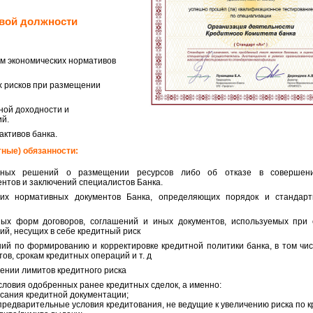
овой должности
м экономических нормативов
х рисков при размещении
ной доходности и
й.
активов банка.
ные) обязанности:
нных решений о размещении ресурсов либо об отказе в совершен
нтов и заключений специалистов Банка.
них нормативных документов Банка, определяющих порядок и стандар
ых форм договоров, соглашений и иных документов, используемых при 
ий, несущих в себе кредитный риск
й по формированию и корректировке кредитной политики банка, в том чис
ов, срокам кредитных операций и т. д
ении лимитов кредитного риска
словия одобренных ранее кредитных сделок, а именно:
исания кредитной документации;
 предварительные условия кредитования, не ведущие к увеличению риска по 