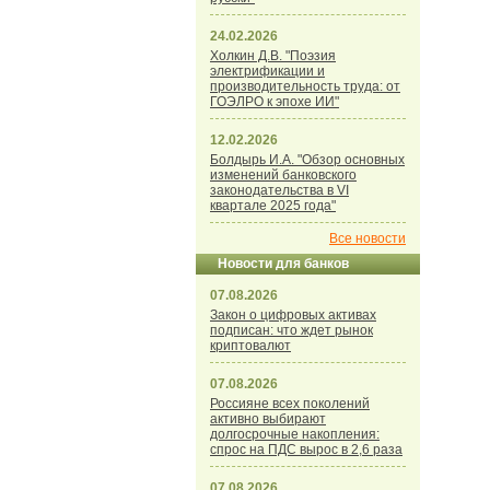
24.02.2026
Холкин Д.В. "Поэзия
электрификации и
производительность труда: от
ГОЭЛРО к эпохе ИИ"
12.02.2026
Болдырь И.А. "Обзор основных
изменений банковского
законодательства в VI
квартале 2025 года"
Все новости
Новости для банков
07.08.2026
Закон о цифровых активах
подписан: что ждет рынок
криптовалют
07.08.2026
Россияне всех поколений
активно выбирают
долгосрочные накопления:
спрос на ПДС вырос в 2,6 раза
07.08.2026