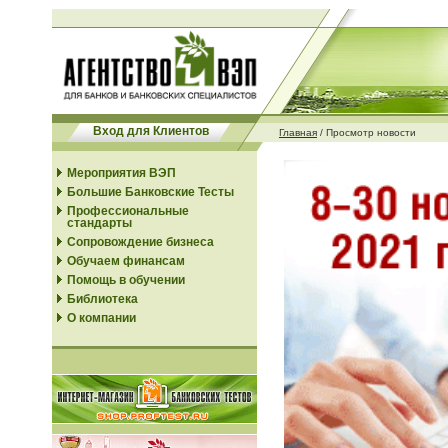
Вход для Клиентов
Главная
/
Просмотр новости
Мероприятия ВЭП
Большие Банковские Тесты
Профессиональные
стандарты
Сопровождение бизнеса
Обучаем финансам
Помощь в обучении
Библиотека
О компании