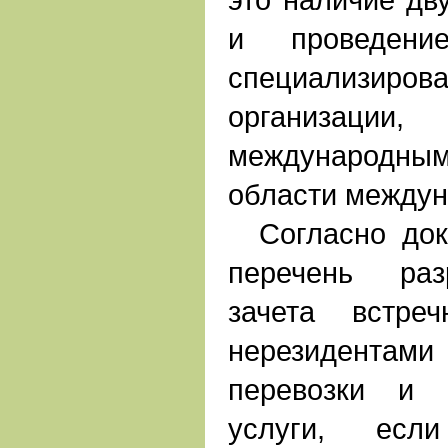
и проведени
специализиро
организац
международны
области междун
Согласно доку
перечень раз
зачета встре
нерезидентам
перевозки и 
услуги, есл