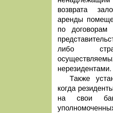
возврата зал
аренды помеще
по договорам
представител
либо стра
осуществляем
нерезидентами.
Также устана
когда резиденты
на свои бан
уполномоч