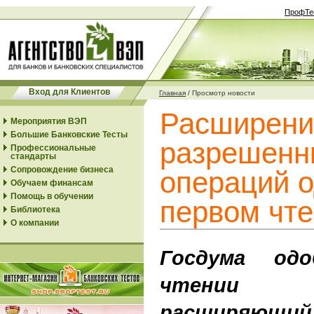
ПрофТе
Вход для Клиентов
Главная
/
Просмотр новости
Расширени
Мероприятия ВЭП
Большие Банковские Тесты
разрешенн
Профессиональные
стандарты
Сопровождение бизнеса
операций о
Обучаем финансам
Помощь в обучении
первом чт
Библиотека
О компании
Госдума од
чтении з
расширяю