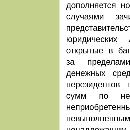
дополняется н
случаями зач
представител
юридических 
открытые в ба
за пределам
денежных сред
нерезидентов 
сумм по нек
неприобретен
невыполненны
ненадлежащим