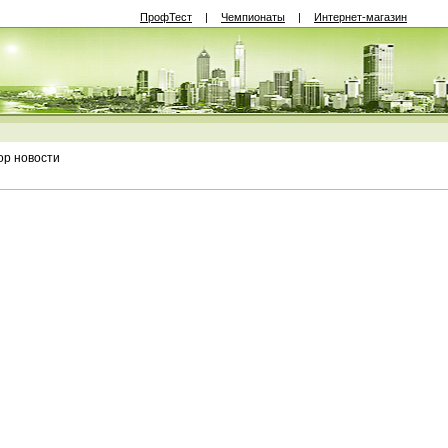
ПрофТест
|
Чемпионаты
|
Интернет-магазин
р новости