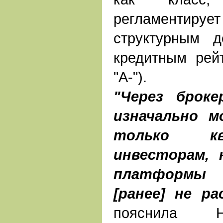
регламентируе
структурным 
кредитным рей
"A-").
"Через броке
изначально м
только ква
инвесторам, 
платформы 
[ранее] не р
пояснила Н