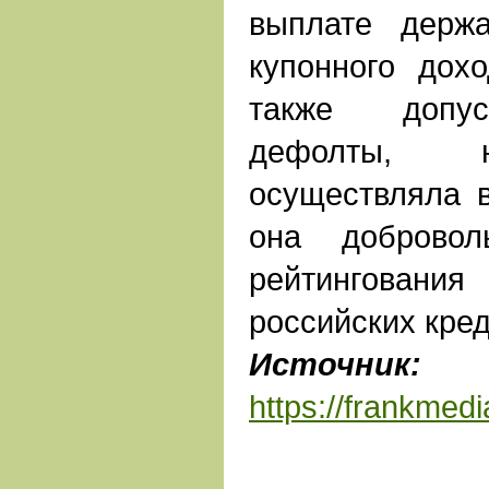
выплате держа
купонного дох
также допус
дефолты, н
осуществляла в
она добровол
рейтинговани
российских кре
Источник:
Ф
https://frankmed