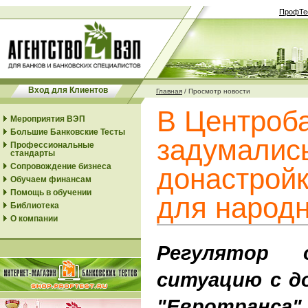
ПрофТе
Вход для Клиентов
Главная
/
Просмотр новости
В Центроб
Мероприятия ВЭП
Большие Банковские Тесты
задумалис
Профессиональные
стандарты
Сопровождение бизнеса
донастрой
Обучаем финансам
Помощь в обучении
для народ
Библиотека
О компании
Регулятор 
ситуацию с д
"Евротранса"