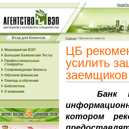
ПрофТе
Вход для Клиентов
Главная
/
Просмотр новости
ЦБ рекоме
Мероприятия ВЭП
Большие Банковские Тесты
усилить за
Профессиональные
стандарты
Сопровождение бизнеса
заемщиков
Обучаем финансам
Помощь в обучении
Библиотека
Банк Рос
О компании
информацио
котором рек
предоставлят