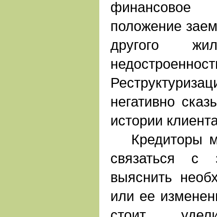
финансово
положение заем
другого ж
недострое
Реструктури
негативно сказ
истории клиента
Кредиторы мо
связаться с 
выяснить необ
или ее изменен
стоит удели