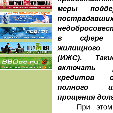
меры подде
постра
недобросовес
в сфере и
жилищного
(ИЖС). Та
включать р
кредитов 
полного и
прощения долг
При этом сл